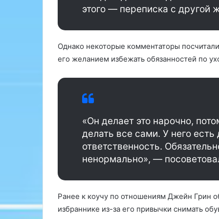
этого — переписка с другой 
б
к
е
о
н
т
к
о
Однако некоторые комментаторы посчитали
а
р
его желанием избежать обязанностей по ух
»
ы
е
в
е
д
у
«Он делает это нарочно, пото
т
з
делать все сами. У него есть 
д
ответственность. Обязательно
о
ненормально», — посоветовал
р
о
в
ы
Ранее к коучу по отношениям Джейн Грин о
й
избраннике из-за его привычки снимать обу
о