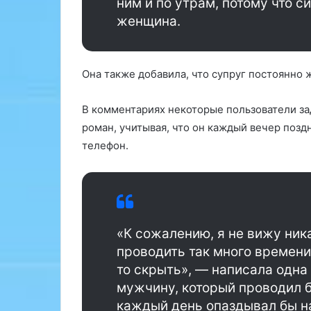
ним и по утрам, потому что с
о
о
г
е
женщина.
а
в
х
р
и
а
Она также добавила, что супруг постоянно ж
и
с
х
с
р
к
В комментариях некоторые пользователи зад
о
а
роман, учитывая, что он каждый вечер поздн
л
з
телефон.
и
а
в
л
з
а
д
,
о
ч
р
т
«К сожалению, я не вижу ника
о
о
в
проводить так много времени
л
ь
ю
то скрыть», — написала одна
е
д
мужчину, который проводил б
р
и
каждый день опаздывал бы на
е
,