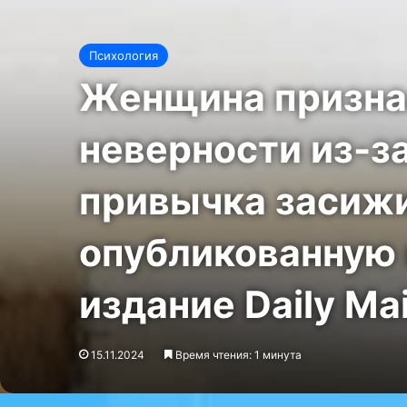
Психология
Женщина признал
неверности из-за
привычка засижи
опубликованную 
издание Daily Mai
15.11.2024
Время чтения: 1 минута