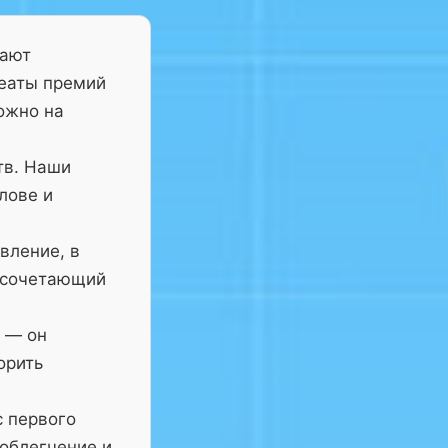
тают
реаты премий
ожно на
тв. Наши
лове и
вление, в
 сочетающий
— он
орить
с первого
 облегчение и