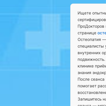
Ищете опытны
сертифициров
ПроДокторов 
странице
ост
Остеопатия —
специалисты у
внутренних ор
подвижность.
клинике приё
знания эндокр
После сеанса
помогает рас
восстановлен
Запишитесь на
сеанса — мягк