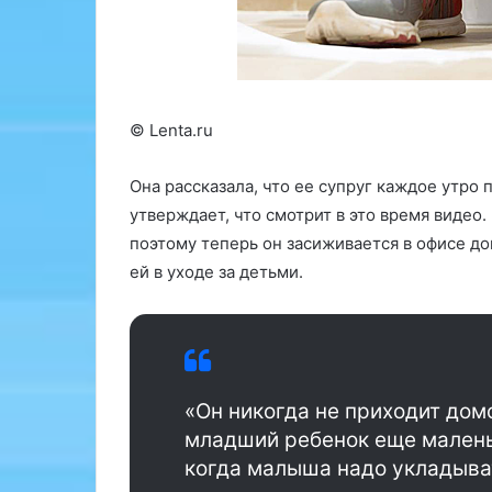
к
г
е
,
д
в
и
с
е
ё
т
© Lenta.ru
о
о
д
л
Она рассказала, что ее супруг каждое утро
е
о
утверждает, что смотрит в это время видео.
т
г
с
А
поэтому теперь он засиживается в офисе до
к
л
ей в уходе за детьми.
и
е
х
к
к
с
а
а
р
н
д
д
«Он никогда не приходит до
и
р
младший ребенок еще маленьк
о
а
когда малыша надо укладыват
л
Н