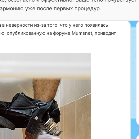
армонию уже после первых процедур.
в неверности из-за того, что у него появилась
рию, опубликованную на форуме Mumsnet, приводит
Г
ог, диетолог
а
ев рассказала,
с
орые ведут
т
р
з жизни,
о
ючают картофель
э
нако на самом
н
щ может быть
28.01.2025
т
…
Гастроэнтеролог
е
р
о
л
о