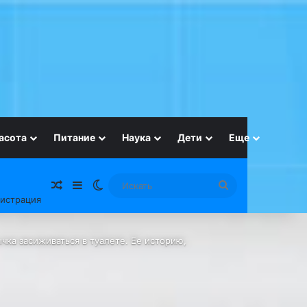
асота
Питание
Наука
Дети
Еще
Случайная статья
Sidebar
Switch skin
Искать
гистрация
чка засиживаться в туалете. Ее историю,