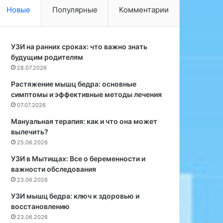
д
т
Новые
Популярные
Комментарии
ы
и
п
в
о
н
и
УЗИ на ранних сроках: что важно знать
о
м
будущим родителям
г
е
о
28.07.2026
н
д
Растяжение мышц бедра: основные
и
и
симптомы и эффективные методы лечения
Т
р
07.07.2026
е
е
й
к
Мануальная терапия: как и что она может
л
т
вылечить?
о
о
25.06.2026
р
р
УЗИ в Мытищах: Все о беременности и
Д
а
важности обследования
и
б
23.06.2026
н
р
н
е
УЗИ мышц бедра: ключ к здоровью и
Р
н
восстановлению
о
д
23.06.2026