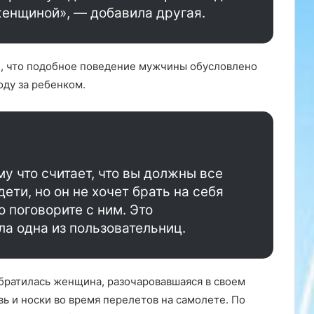
женщиной», — добавила другая.
, что подобное поведение мужчины обусловлено
оду за ребенком.
му что считает, что вы должны все
Психолог-сексолог Ольга Багрий
дети, но он не хочет брать на себя
рассказала РИАМО о либидо и
 поговорите с ним. Это
половой конституции. По ее словам,
а одна из пользовательниц.
сексуальное влечение – это
«коктейль» из физиологических и
Похвала раньше воспринималась в
психологических свойств,
обществе как нечто редкое и
зависящий от пола,…
исключительное, даже по
братилась женщина, разочаровавшаяся в своем
отношению к детям. Основной
вь и носки во время перелетов на самолете. По
рекомендацией в воспитании было