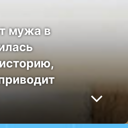
т мужа в
вилась
 историю,
 приводит