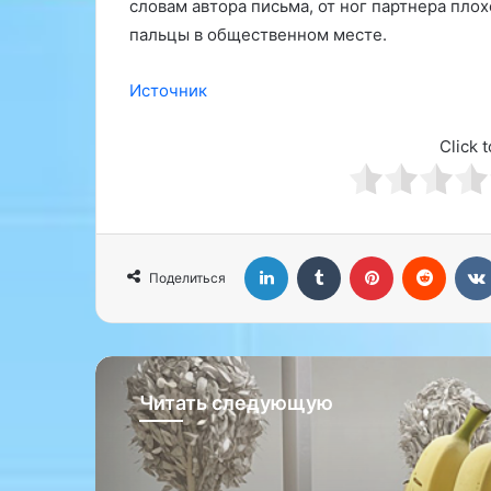
словам автора письма, от ног партнера пло
б
пальцы в общественном месте.
р
а
з
Источник
ж
и
Click t
з
н
и
,
н
LinkedIn
Tumblr
Pinterest
Reddit
е
Поделиться
р
е
д
к
о
Читать следующую
и
с
к
л