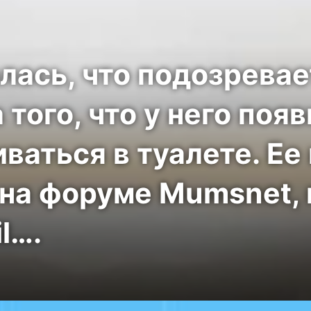
ась, что подозревае
 того, что у него поя
ваться в туалете. Ее
на форуме Mumsnet,
l….