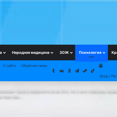
а
Народная медицина
ЗОЖ
Психология
Кр
О сайте
Обратная связь
Tumblr
vk.com
Одноклассники
Telegram
Steam
TikTok
Вход / Ре
зревает мужа в неверности из-за того, что у него появилась привы
 Daily Mail….