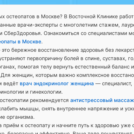
х остеопатов в Москве? В Восточной Клинике рабо
анные врачи-эксперты с многолетним стажем, лау
и СберЗдоровья. Ознакомиться со специалистами м
еопаты в Москве
.
 это бережное восстановление здоровья без лекарс
страняют первопричину болей в спине, суставах, го
ганах, помогая телу вернуть естественный баланс и
 Для женщин, которым важно комплексное восстано
м ведёт
врач эндокринолог женщина
— специалист,
инологии и гинекологии.
 остеопатии рекомендуется
антистрессовый массаж
слабить мышцы, снять внутреннее напряжение и уск
ие организма.
 приём к остеопату и начните путь к здоровью уже 
о, безопасно и эффективно. Ваше тело почувствует