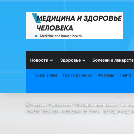
Новости
Здоровье
Болезни и лекарств
Поиск врача
Поиск клиники
Форумы
Лента
Главная
/
Психология
/
Женщина призналась, что подо
опубликованную на форуме Mumsnet, приводит издание