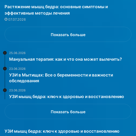
и
н
Растяжение мышц бедра: основные симптомы и
п
и
эффективные методы лечения
р
е
07.07.2026
и
н
в
е
е
ж
Показать больше
л
н
о
о
к
г
25.06.2026
Мануальная терапия: как и что она может вылечить?
и
о
з
б
23.06.2026
м
и
УЗИ в Мытищах: Все о беременности и важности
е
с
обследования
н
к
23.06.2026
е
в
УЗИ мышц бедра: ключ к здоровью и восстановлению
н
и
и
т
я
а
Показать больше
м
с
в
л
м
е
УЗИ мышц бедра: ключ к здоровью и восстановлению
о
г