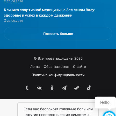
23.06.2026
з
к
Клиника спортивной медицины на Земляном Валу:
г
о
здоровье и успех в каждом движении
е
й
23.06.2026
м
к
ы
и
ш
с
Показать больше
е
л
й
и
,
н
а
к
© Все права защищены 2026
н
о
а
й
Лента
Обратная связь
О сайте
л
и
Политика конфиденциальности
о
к
г
р
и
Tumblr
vk.com
Одноклассники
Telegram
Steam
TikTok
е
ч
м
н
о
Hello!
ы
в
м
Если вас беспокоят головные боли или
о
н
й
другие неврологические симптомы,