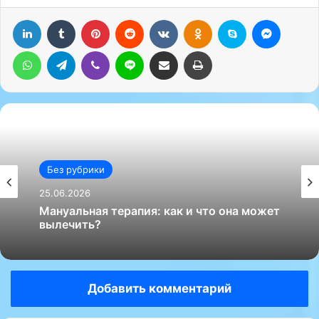
LinkedIn
Tumblr
Pinterest
Reddit
Вконтакте
Одноклассники
Skype
Messenger
WhatsApp
Telegram
Viber
Line
Поделиться через электронную почту
Печатать
Без рубрики
25.06.2026
Мануальная терапия: как и что она может
вылечить?
Добавить комментарий