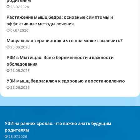
родителям
е
»
28.07.2026
н
—
Растяжение мышц бедра: основные симптомы и
и
э
эффективные методы лечения
е
т
а
07.07.2026
о
л
и
Мануальная терапия: как и что она может вылечить?
к
з
25.06.2026
о
ы
г
с
УЗИ в Мытищах: Все о беременности и важности
о
к
обследования
л
а
23.06.2026
я
н
УЗИ мышц бедра: ключ к здоровью и восстановлению
в
н
23.06.2026
м
о
о
е
л
с
о
о
д
ч
о
е
УЗИ на ранних сроках: что важно знать будущим
с
т
родителям
т
а
28.07.2026