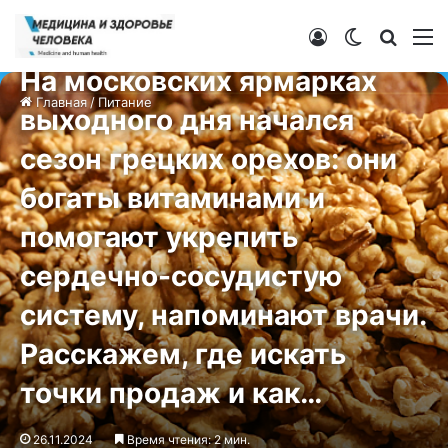
Войти
Switch ski
Искат
М
Питание
На московских ярмарках
Главная
/
Питание
выходного дня начался
сезон грецких орехов: они
богаты витаминами и
помогают укрепить
сердечно-сосудистую
систему, напоминают врачи.
Расскажем, где искать
точки продаж и как…
26.11.2024
Время чтения: 2 мин.