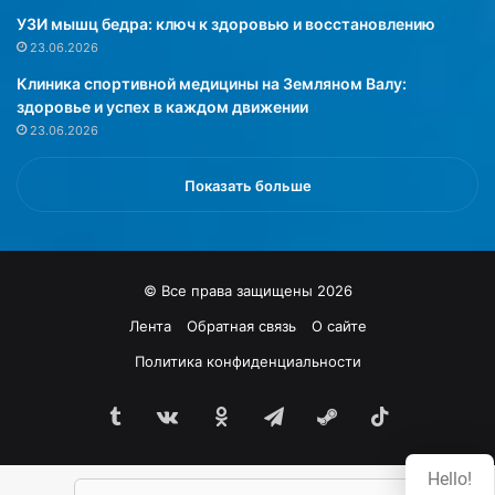
л
в
УЗИ мышц бедра: ключ к здоровью и восстановлению
е
е
23.06.2026
р
с
Клиника спортивной медицины на Земляном Валу:
о
R
здоровье и успех в каждом движении
з
a
23.06.2026
а
d
,
b
н
o
Показать больше
у
u
ж
d
н
u
о
m
© Все права защищены 2026
с
c
к
р
Лента
Обратная связь
О сайте
о
а
Политика конфиденциальности
р
з
р
р
е
Tumblr
vk.com
Одноклассники
Telegram
Steam
TikTok
а
к
б
т
о
Hello!
и
т