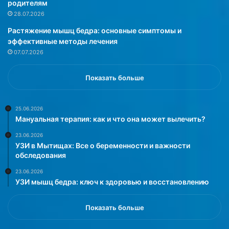
в
а
родителям
р
в
28.07.2026
а
Д
Растяжение мышц бедра: основные симптомы и
т
е
эффективные методы лечения
и
л
07.07.2026
т
ь
ь
ф
р
т
Показать больше
а
е
з
в
в
с
25.06.2026
Мануальная терапия: как и что она может вылечить?
и
о
т
т
23.06.2026
и
р
УЗИ в Мытищах: Все о беременности и важности
е
у
обследования
а
д
23.06.2026
т
н
УЗИ мышц бедра: ключ к здоровью и восстановлению
е
и
р
ч
о
е
Показать больше
с
с
к
т