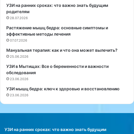
е
х
УЗИ на ранних сроках: что важно знать будущим
н
н
родителям
ь
и
28.07.2026
х
ч
Растяжение мышц бедра: основные симптомы и
о
е
эффективные методы лечения
л
с
е
07.07.2026
к
с
о
Мануальная терапия: как и что она может вылечить?
т
г
25.06.2026
е
о
р
у
УЗИ в Мытищах: Все о беременности и важности
и
н
обследования
н
и
23.06.2026
а
в
УЗИ мышц бедра: ключ к здоровью и восстановлению
и
е
23.06.2026
п
р
р
с
е
и
д
т
о
е
т
т
УЗИ на ранних сроках: что важно знать будущим