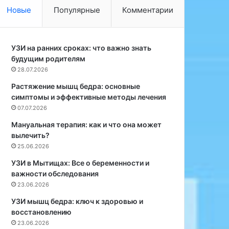
а
р
Новые
Популярные
Комментарии
М
а
а
с
р
с
и
УЗИ на ранних сроках: что важно знать
к
я
будущим родителям
а
П
з
28.07.2026
о
а
Растяжение мышц бедра: основные
г
л
симптомы и эффективные методы лечения
р
,
07.07.2026
е
ч
б
т
Мануальная терапия: как и что она может
н
о
вылечить?
я
з
25.06.2026
к
а
УЗИ в Мытищах: Все о беременности и
с
п
важности обследования
о
о
23.06.2026
о
с
б
л
УЗИ мышц бедра: ключ к здоровью и
щ
е
восстановлению
и
д
23.06.2026