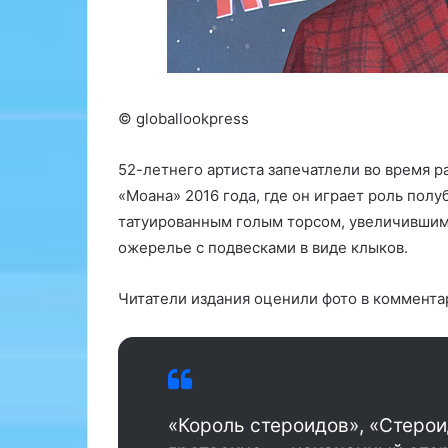
с
и
к
В
о
л
г
а
о
д
п
и
© globallookpress
с
м
и
и
52-летнего артиста запечатлели во время 
х
р
«Моана» 2016 года, где он играет роль пол
о
П
л
у
татуированным голым торсом, увеличившимся
о
т
ожерелье с подвесками в виде клыков.
г
и
а
н
Читатели издания оценили фото в коммента
в
п
О
о
д
д
и
п
н
и
ц
с
«Король стероидов», «Стерои
о
а