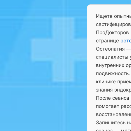
Ищете опытны
сертифициров
ПроДокторов 
странице
ост
Остеопатия —
специалисты у
внутренних ор
подвижность.
клинике приё
знания эндокр
После сеанса
помогает рас
восстановлен
Запишитесь на
сеанса — мягк