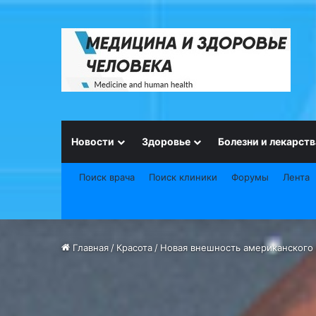
Новости
Здоровье
Болезни и лекарств
Поиск врача
Поиск клиники
Форумы
Лента
Главная
/
Красота
/
Новая внешность американского 