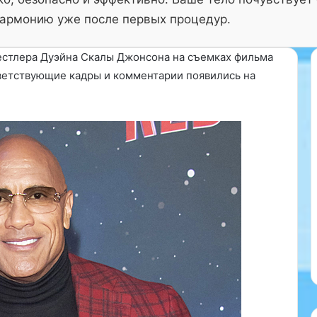
армонию уже после первых процедур.
естлера Дуэйна Скалы Джонсона на съемках фильма
ветствующие кадры и комментарии появились на
В
е
ссии Владимир
р
л закон о
т
е
млн рублей за
б
еологии отказа
р
ия (чайлдфри).
о
этот закон, в чем
28.01.2025
л
говорят юристы?…
Вертебролог
о
г