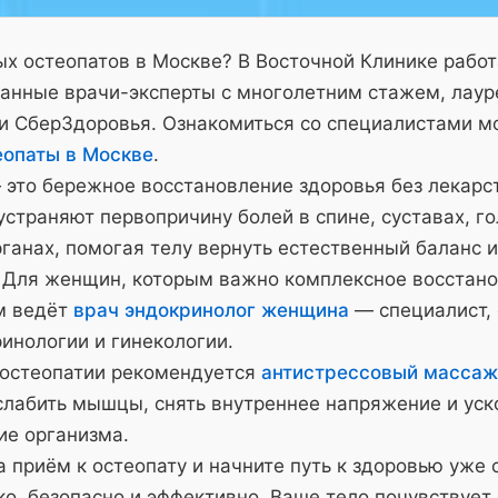
х остеопатов в Москве? В Восточной Клинике рабо
анные врачи-эксперты с многолетним стажем, лау
и СберЗдоровья. Ознакомиться со специалистами м
еопаты в Москве
.
 это бережное восстановление здоровья без лекарс
страняют первопричину болей в спине, суставах, го
ганах, помогая телу вернуть естественный баланс и
 Для женщин, которым важно комплексное восстано
м ведёт
врач эндокринолог женщина
— специалист,
инологии и гинекологии.
 остеопатии рекомендуется
антистрессовый массаж
слабить мышцы, снять внутреннее напряжение и уск
ие организма.
 приём к остеопату и начните путь к здоровью уже 
о, безопасно и эффективно. Ваше тело почувствует