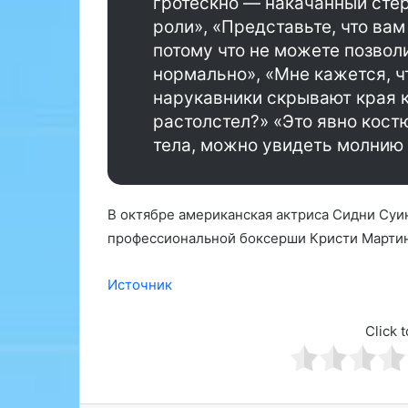
гротескно — накачанный сте
в
л
о
з
роли», «Представьте, что вам
а
потому что не можете позвол
с
к
нормально», «Мне кажется, ч
о
о
нарукавники скрывают края к
в
н
е
о
растолстел?» «Это явно кост
т
ш
тела, можно увидеть молнию 
ы
т
и
р
р
а
е
ф
В октябре американская актриса Сидни Суи
к
а
профессиональной боксерши Кристи Мартин
о
х
м
д
Источник
е
о
н
5
д
м
Click t
а
л
ц
н
и
р
и
у