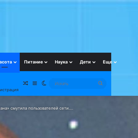
асота
Питание
Наука
Дети
Еще
Случайная статья
Sidebar
Switch skin
Искать
гистрация
ана» смутила пользователей сети….