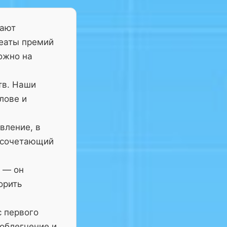
тают
реаты премий
ожно на
тв. Наши
лове и
вление, в
 сочетающий
— он
орить
с первого
 облегчение и