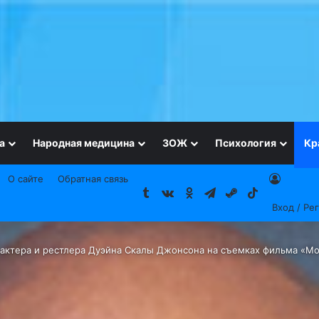
а
Народная медицина
ЗОЖ
Психология
Кр
О сайте
Обратная связь
Tumblr
vk.com
Одноклассники
Telegram
Steam
TikTok
Вход / Ре
актера и рестлера Дуэйна Скалы Джонсона на съемках фильма «Мо