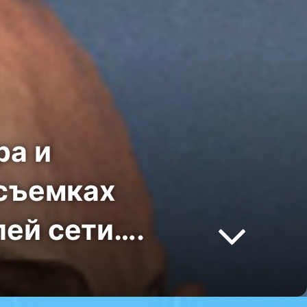
ра и
 съемках
ей сети….