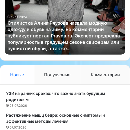
и
м
л
е
19.11.2024
и
д
Стилистка Алина Ряузова назвала модную
с
и
одежду и обувь на зиму. Ее комментарий
т
ц
публикует портал Pravda.ru. Эксперт предрекла
к
и
,
популярность в грядущем сезоне свиферам или
а
н
пушистой обуви, а также…
А
с
л
к
и
и
н
х
а
и
Новые
Популярные
Комментарии
Р
з
я
д
у
е
УЗИ на ранних сроках: что важно знать будущим
з
л
родителям
о
и
28.07.2026
в
й
Растяжение мышц бедра: основные симптомы и
а
с
эффективные методы лечения
н
т
а
07.07.2026
е