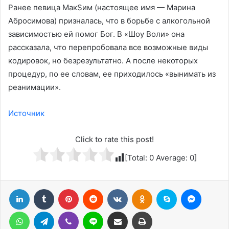
Ранее певица МакSим (настоящее имя — Марина
Абросимова) призналась, что в борьбе с алкогольной
зависимостью ей помог Бог. В «Шоу Воли» она
рассказала, что перепробовала все возможные виды
кодировок, но безрезультатно. А после некоторых
процедур, по ее словам, ее приходилось «вынимать из
реанимации».
Источник
Click to rate this post!
[Total:
0
Average:
0
]
LinkedIn
Tumblr
Pinterest
Reddit
Вконтакте
Одноклассники
Skype
Messenger
WhatsApp
Telegram
Viber
Line
Поделиться через электронную почту
Печатать