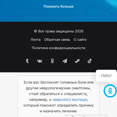
п
и
Показать больше
у
с
б
т
л
р
и
и
© Все права защищены 2026
к
р
у
о
Лента
Обратная связь
О сайте
е
в
Политика конфиденциальности
т
а
п
н
о
Tumblr
vk.com
Одноклассники
Telegram
Steam
TikTok
о
р
в
т
Р
Hello!
а
Ф
л
Если вас беспокоят головные боли или
,
P
б
другие неврологические симптомы,
r
о
стоит обратиться к специалисту,
a
л
например, к
неврологу мытищи
,
v
ь
который поможет определить причину
d
ш
и назначить лечение.
a
и