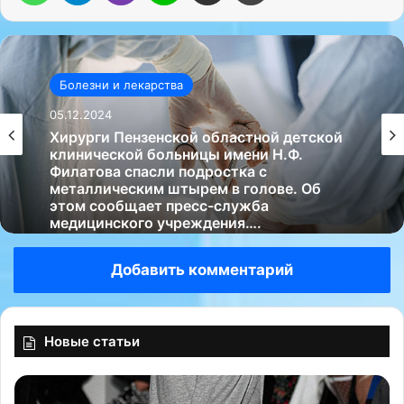
Болезни и лекарства
05.12.2024
Хирурги Пензенской областной детской
клинической больницы имени Н.Ф.
Филатова спасли подростка с
металлическим штырем в голове. Об
этом сообщает пресс-служба
медицинского учреждения….
Добавить комментарий
Новые статьи
С
3
т
8