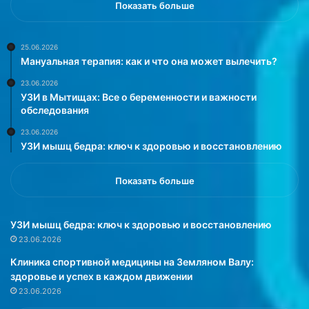
в
о
Показать больше
ь
г
н
о
а
и
25.06.2026
Мануальная терапия: как и что она может вылечить?
з
н
и
т
23.06.2026
м
е
УЗИ в Мытищах: Все о беременности и важности
у
л
обследования
.
л
23.06.2026
Е
е
УЗИ мышц бедра: ключ к здоровью и восстановлению
е
к
к
т
о
а
Показать больше
м
(
м
И
е
И
УЗИ мышц бедра: ключ к здоровью и восстановлению
н
)
23.06.2026
т
з
Клиника спортивной медицины на Земляном Валу:
а
а
здоровье и успех в каждом движении
р
р
23.06.2026
и
е
й
г