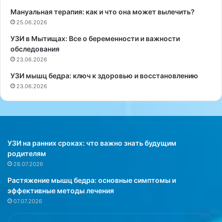
з
х
Мануальная терапия: как и что она может вылечить?
в
н
25.06.2026
а
о
л
л
УЗИ в Мытищах: Все о беременности и важности
а
о
обследования
м
г
23.06.2026
о
и
УЗИ мышц бедра: ключ к здоровью и восстановлению
д
я
23.06.2026
н
м
у
и
ю
и
о
с
д
к
е
у
УЗИ на ранних сроках: что важно знать будущим
ж
с
родителям
д
с
28.07.2026
у
т
Растяжение мышц бедра: основные симптомы и
и
в
эффективные методы лечения
о
е
07.07.2026
б
н
у
н