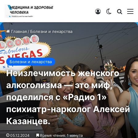
Войти
Switch ski
Искат
М
Главная
/
Болезни и лекарства
Болезни и лекарства
Неизлечимость женского
алкоголизма — это миф,
поделился с «Радио 1»
психиатр-нарколог Алексей
Казанцев.
05.12.2024
Время чтения: 1 минута