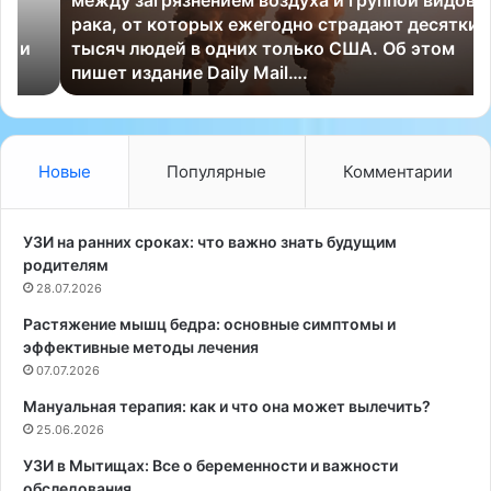
о
н
рака, от которых ежегодно страдают десятки
в
а
тысяч людей в одних только США. Об этом
а
п
пишет издание Daily Mail….
т
р
е
и
л
е
и
м
о
к
Новые
Популярные
Комментарии
б
н
н
е
а
в
УЗИ на ранних сроках: что важно знать будущим
р
р
родителям
у
о
28.07.2026
ж
л
Растяжение мышц бедра: основные симптомы и
и
о
эффективные методы лечения
л
г
и
07.07.2026
у
ш
Мануальная терапия: как и что она может вылечить?
о
25.06.2026
к
и
УЗИ в Мытищах: Все о беременности и важности
р
обследования