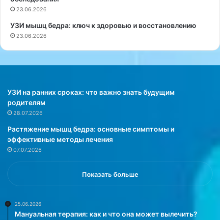
у
23.06.2026
ю
УЗИ мышц бедра: ключ к здоровью и восстановлению
щ
23.06.2026
у
ю
с
в
я
з
УЗИ на ранних сроках: что важно знать будущим
ь
родителям
м
28.07.2026
е
Растяжение мышц бедра: основные симптомы и
ж
эффективные методы лечения
д
07.07.2026
у
з
а
Показать больше
г
р
я
25.06.2026
Мануальная терапия: как и что она может вылечить?
з