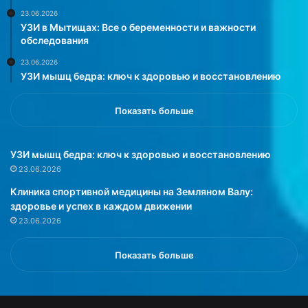
н
23.06.2026
е
УЗИ в Мытищах: Все о беременности и важности
н
обследования
и
23.06.2026
е
УЗИ мышц бедра: ключ к здоровью и восстановлению
м
в
о
Показать больше
з
д
у
УЗИ мышц бедра: ключ к здоровью и восстановлению
х
23.06.2026
а
Клиника спортивной медицины на Земляном Валу:
и
здоровье и успех в каждом движении
г
23.06.2026
р
у
п
Показать больше
п
о
й