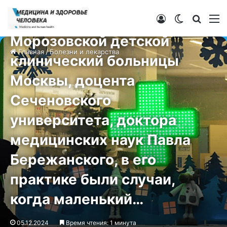
Болезни и лекарства
По словам педиатра
Войти
Switch ski
Искат
М
Морозовской детской
Главная
/
Болезни и лекарства
клинический больницы
Москвы, доцента
Сеченовского
университета, доктора
медицинских наук Павла
Бережанского, в его
практике были случаи,
когда маленький…
05.12.2024
Время чтения: 1 минута