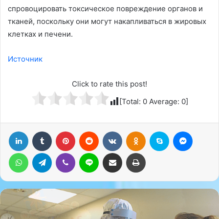
спровоцировать токсическое повреждение органов и
тканей, поскольку они могут накапливаться в жировых
клетках и печени.
Источник
Click to rate this post!
[Total:
0
Average:
0
]
LinkedIn
Tumblr
Pinterest
Reddit
Вконтакте
Одноклассники
Skype
Messenger
WhatsApp
Telegram
Viber
Line
Поделиться через электронную почту
Печатать