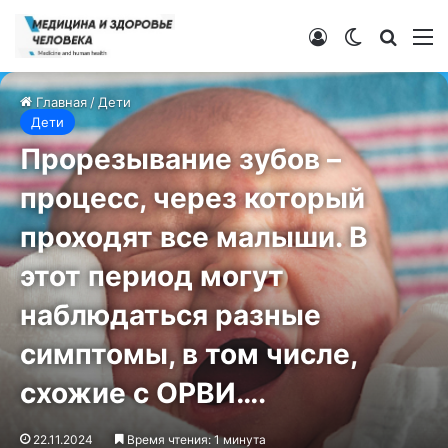
Войти
Switch ski
Искат
М
Главная
/
Дети
Дети
Прорезывание зубов –
процесс, через который
проходят все малыши. В
этот период могут
наблюдаться разные
симптомы, в том числе,
схожие с ОРВИ….
22.11.2024
Время чтения: 1 минута