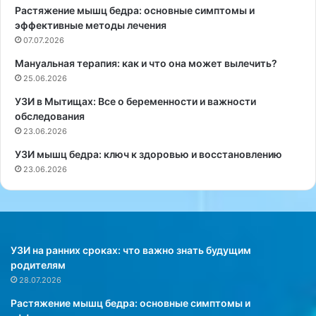
Растяжение мышц бедра: основные симптомы и
п
с
эффективные методы лечения
и
с
с
07.07.2026
т
к
в
Мануальная терапия: как и что она может вылечить?
и
о
25.06.2026
п
г
р
а
УЗИ в Мытищах: Все о беременности и важности
о
р
обследования
д
м
23.06.2026
у
о
УЗИ мышц бедра: ключ к здоровью и восстановлению
к
н
23.06.2026
т
и
о
и
в
в
,
л
с
е
н
ч
УЗИ на ранних сроках: что важно знать будущим
и
е
родителям
ж
н
28.07.2026
а
и
Растяжение мышц бедра: основные симптомы и
ю
и