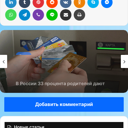
WhatsApp
Telegram
Viber
Line
Поделиться через электронную почту
Печатать
Дети
04.12.2024
В России 33 процента родителей дают
детям карманные деньги в наличной
форме, а 67 процентов переводят их на
банковскую карту….
Добавить комментарий
Новые статьи