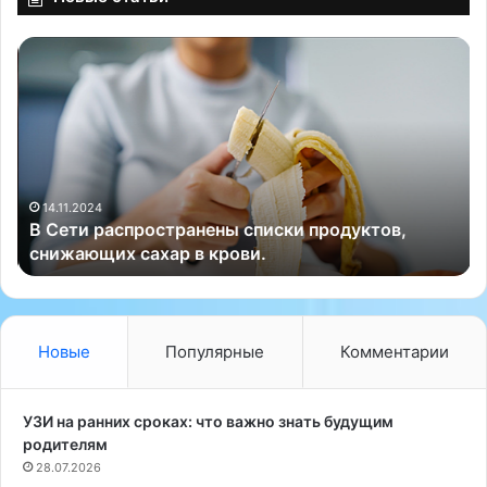
В
«
С
Г
е
о
т
м
и
е
р
о
а
с
с
и
14.11.2024
В Сети распространены списки продуктов,
п
н
снижающих сахар в крови.
р
и
о
а
с
т
т
р
р
и
Новые
Популярные
Комментарии
а
я
н
:
е
И
УЗИ на ранних сроках: что важно знать будущим
н
с
родителям
ы
к
28.07.2026
с
у