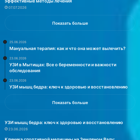
эффективные методы лечения
щ
и
07.07.2026
и
о
х
з
с
д
Показать больше
а
о
х
р
а
о
25.06.2026
Мануальная терапия: как и что она может вылечить?
р
в
в
л
23.06.2026
к
е
УЗИ в Мытищах: Все о беременности и важности
р
н
обследования
о
и
23.06.2026
в
и
УЗИ мышц бедра: ключ к здоровью и восстановлению
и
»
.
Показать больше
УЗИ мышц бедра: ключ к здоровью и восстановлению
23.06.2026
Клиника спортивной медицины на Земляном Валу: