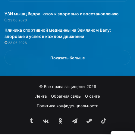
к
т
УЗИ мышц бедра: ключ к здоровью и восстановлению
о
23.06.2026
у
Клиника спортивной медицины на Земляном Валу:
ж
здоровье и успех в каждом движении
е
23.06.2026
о
п
л
Показать больше
а
т
и
л
© Все права защищены 2026
ш
т
Лента
Обратная связь
О сайте
р
Политика конфиденциальности
а
ф
ы
Tumblr
vk.com
Одноклассники
Telegram
Steam
TikTok
,
д