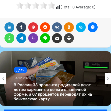
[Total:
0
Average:
0
]
LinkedIn
Tumblr
Pinterest
Reddit
Вконтакте
Одноклассники
Skype
Messenger
WhatsApp
Telegram
Viber
Line
Поделиться через электронную почту
Печатать
Дети
04.12.2024
В России 33 процента родителей дают
детям карманные деньги в наличной
форме, а 67 процентов переводят их на
банковскую карту….