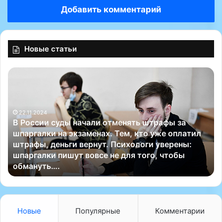
Добавить комментарий
Новые статьи
В
Р
Р
е
о
в
с
м
22.11.2024
с
а
В России суды начали отменять штрафы за
и
т
шпаргалки на экзаменах. Тем, кто уже оплатил
и
о
штрафы, деньги вернут. Психологи уверены:
с
л
шпаргалки пишут вовсе не для того, чтобы
у
о
обмануть….
д
г
ы
н
а
ч
Новые
Популярные
Комментарии
а