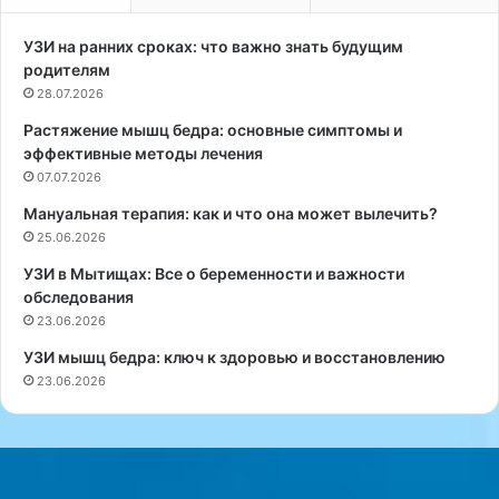
л
и
УЗИ на ранних сроках: что важно знать будущим
о
родителям
т
28.07.2026
м
Растяжение мышц бедра: основные симптомы и
е
эффективные методы лечения
н
я
07.07.2026
т
Мануальная терапия: как и что она может вылечить?
ь
25.06.2026
ш
т
УЗИ в Мытищах: Все о беременности и важности
р
обследования
а
23.06.2026
ф
УЗИ мышц бедра: ключ к здоровью и восстановлению
ы
23.06.2026
з
а
ш
п
а