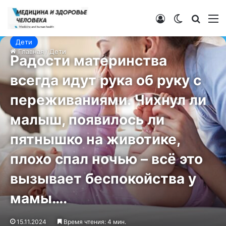
Войти
Switch ski
Искат
М
Дети
Главная
/
Дети
Радости материнства
всегда идут рука об руку с
переживаниями. Чихнул ли
малыш, появилось ли
пятнышко на животике,
плохо спал ночью – всё это
вызывает беспокойства у
мамы….
15.11.2024
Время чтения: 4 мин.