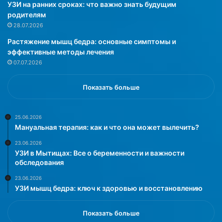
р
УЗИ на ранних сроках: что важно знать будущим
г
родителям
а
28.07.2026
л
Растяжение мышц бедра: основные симптомы и
к
эффективные методы лечения
и
07.07.2026
н
а
э
Показать больше
к
з
а
25.06.2026
Мануальная терапия: как и что она может вылечить?
м
е
23.06.2026
н
УЗИ в Мытищах: Все о беременности и важности
а
обследования
х
23.06.2026
.
УЗИ мышц бедра: ключ к здоровью и восстановлению
Т
е
м
Показать больше
,