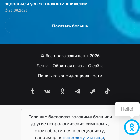
здоровье и успех в каждом движении
,
ц
23.06.2026
а
е
п
в
р
с
Показать больше
о
т
с
а
т
л
о
«
© Все права защищены 2026
и
Я
з
с
Лента
Обратная связь
О сайте
-
н
Политика конфиденциальности
з
о
а
»
т
Tumblr
vk.com
Одноклассники
Telegram
Steam
TikTok
,
о
а
г
к
Hello!
о
т
,
Если вас беспокоят головные боли или
и
ч
в
другие неврологические симптомы,
т
н
стоит обратиться к специалисту,
о
о
например, к
неврологу мытищи
,