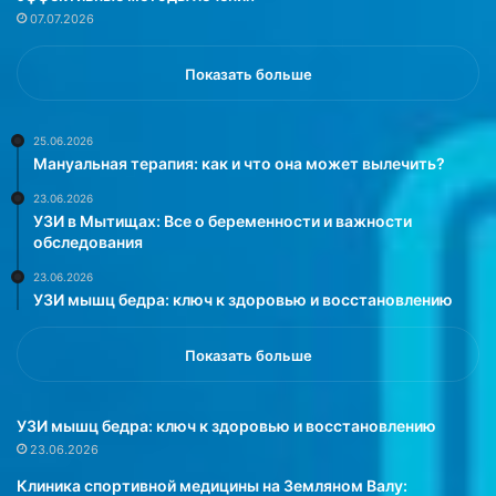
н
и
07.07.2026
ы
з
х
а
п
п
Показать больше
а
о
т
с
о
л
25.06.2026
Мануальная терапия: как и что она может вылечить?
л
е
о
д
23.06.2026
г
н
УЗИ в Мытищах: Все о беременности и важности
и
и
обследования
й
е
23.06.2026
в
д
УЗИ мышц бедра: ключ к здоровью и восстановлению
о
е
р
с
г
я
Показать больше
а
т
н
ь
и
м
УЗИ мышц бедра: ключ к здоровью и восстановлению
з
е
23.06.2026
м
с
Клиника спортивной медицины на Земляном Валу:
е
я