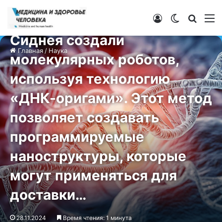
Наука
Ученые из Университета
Войти
Switch ski
Искат
М
Сиднея создали
Главная
/
Наука
молекулярных роботов,
используя технологию
«ДНК-оригами». Этот метод
позволяет создавать
программируемые
наноструктуры, которые
могут применяться для
доставки…
28.11.2024
Время чтения: 1 минута