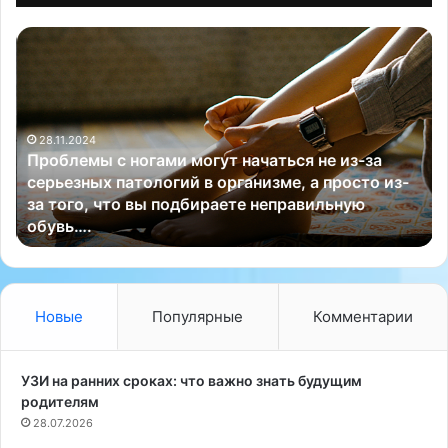
П
С
р
а
о
м
б
ы
л
м
28.11.2024
е
п
Проблемы с ногами могут начаться не из-за
м
о
серьезных патологий в организме, а просто из-
ы
п
за того, что вы подбираете неправильную
с
у
обувь….
н
л
о
я
г
р
а
н
м
ы
Новые
Популярные
Комментарии
и
м
м
с
о
е
УЗИ на ранних сроках: что важно знать будущим
г
р
родителям
у
в
28.07.2026
т
и