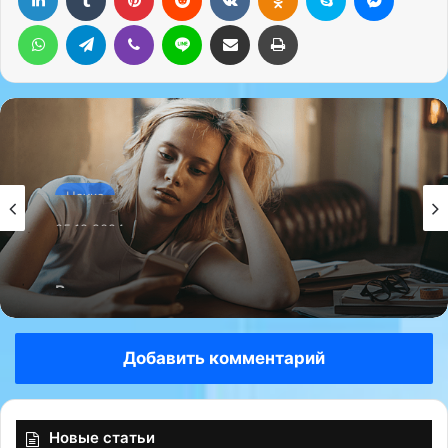
WhatsApp
Telegram
Viber
Line
Поделиться через электронную почту
Печатать
Наука
05.12.2024
Всемирная организация здравоохранения
рекомендует молодежи сидеть не более
двух-трех часов в день.
Добавить комментарий
Новые статьи