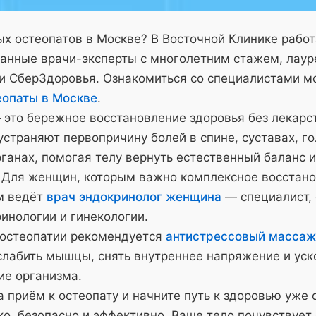
х остеопатов в Москве? В Восточной Клинике рабо
анные врачи-эксперты с многолетним стажем, лау
и СберЗдоровья. Ознакомиться со специалистами м
еопаты в Москве
.
 это бережное восстановление здоровья без лекарс
страняют первопричину болей в спине, суставах, го
ганах, помогая телу вернуть естественный баланс и
 Для женщин, которым важно комплексное восстано
м ведёт
врач эндокринолог женщина
— специалист,
инологии и гинекологии.
 остеопатии рекомендуется
антистрессовый массаж
слабить мышцы, снять внутреннее напряжение и уск
ие организма.
 приём к остеопату и начните путь к здоровью уже 
о, безопасно и эффективно. Ваше тело почувствует