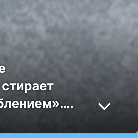
е
 стирает
аблением»….