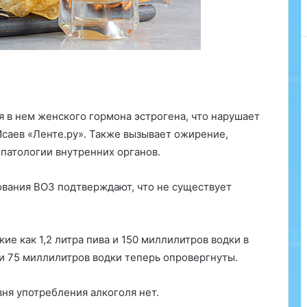
т
а
л
а
и
з
в
е
 в нем женского гормона эстрогена, что нарушает
с
Исаев «Ленте.ру». Также вызывает ожирение,
т
н
патологии внутренних органов.
а
и
ования ВОЗ подтверждают, что не существует
с
т
о
р
ие как 1,2 литра пива и 150 миллилитров водки в
и
и 75 миллилитров водки теперь опровергнуты.
я
р
вня употребления алкоголя нет.
о