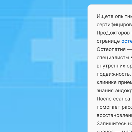
Ищете опытны
сертифициров
ПроДокторов 
странице
ост
Остеопатия —
специалисты у
внутренних ор
подвижность.
клинике приё
знания эндокр
После сеанса
помогает рас
восстановлен
Запишитесь на
сеанса — мягк