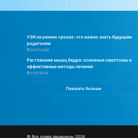
у
беседе с…
ш
к
и
п
р
УЗИ на ранних сроках: что важно знать будущим
и
родителям
б
28.07.2026
е
Растяжение мышц бедра: основные симптомы и
г
эффективные методы лечения
а
07.07.2026
л
и
к
Показать больше
о
д
н
о
м
у
д
© Все права защищены 2026