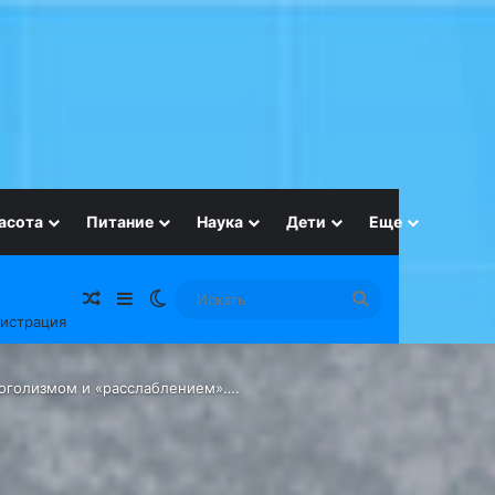
асота
Питание
Наука
Дети
Еще
Случайная статья
Sidebar
Switch skin
Искать
гистрация
коголизмом и «расслаблением»….