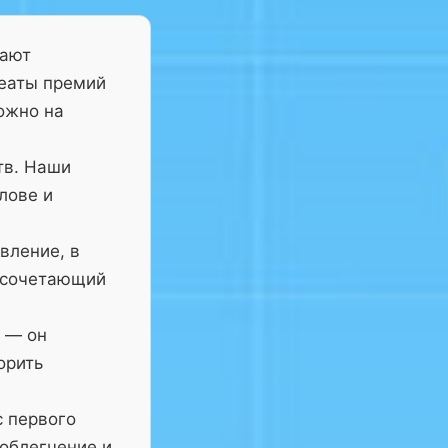
тают
реаты премий
ожно на
тв. Наши
лове и
вление, в
 сочетающий
— он
орить
с первого
 облегчение и