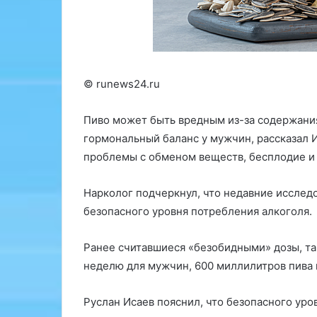
б
с
и
т
о
и
п
з
с
ю
и
м
© runews24.ru
я
и
ш
н
Пиво может быть вредным из-за содержания
е
к
гормональный баланс у мужчин, рассказал 
й
у
к
л
проблемы с обменом веществ, бесплодие и 
и
ю
б
Нарколог подчеркнул, что недавние исслед
и
о
безопасного уровня потребления алкоголя.
н
м
н
у
о
,
Ранее считавшиеся «безобидными» дозы, так
в
д
неделю для мужчин, 600 миллилитров пива 
а
а
ц
ж
Руслан Исаев пояснил, что безопасного уро
и
е