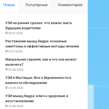
н
у
Новые
Популярные
Комментарии
и
т
е
р
м
и
к
УЗИ на ранних сроках: что важно знать
с
у
будущим родителям
у
р
с
28.07.2026
к
т
Растяжение мышц бедра: основные
у
а
симптомы и эффективные методы лечения
м
в
07.07.2026
ы
н
,
ы
Мануальная терапия: как и что она может
к
е
вылечить?
а
и
25.06.2026
р
н
УЗИ в Мытищах: Все о беременности и
д
ъ
важности обследования
а
е
23.06.2026
м
к
о
ц
УЗИ мышц бедра: ключ к здоровью и
н
и
восстановлению
а
и
23.06.2026