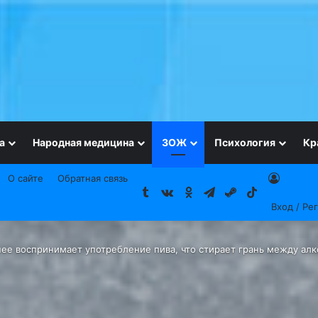
а
Народная медицина
ЗОЖ
Психология
Кр
О сайте
Обратная связь
Tumblr
vk.com
Одноклассники
Telegram
Steam
TikTok
Вход / Ре
нее воспринимает употребление пива, что стирает грань между ал