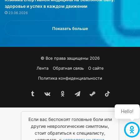
и
к
здоровье и успех в каждом движении
и
и
23.06.2026
,
м
п
и
о
л
Показать больше
к
е
а
к
з
а
ы
р
© Все права защищены 2026
в
с
а
т
Лента
Обратная связь
О сайте
е
в
Политика конфиденциальности
т
а
,
м
ч
Tumblr
vk.com
Одноклассники
Telegram
Steam
TikTok
и
т
о
о
н
Hello!
ф
о
и
Если вас беспокоят головные боли или
м
з
о
другие неврологические симптомы,
и
ж
стоит обратиться к специалисту,
ч
е
например, к
неврологу мытищи
,