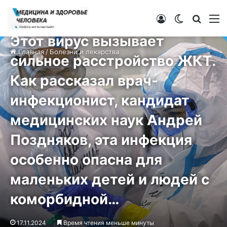
Войти
Switch ski
Искат
М
Болезни и лекарства
Этот вирус вызывает
Главная
/
Болезни и лекарства
сильное расстройство ЖКТ.
Как рассказал врач-
инфекционист, кандидат
медицинских наук Андрей
Поздняков, эта инфекция
особенно опасна для
маленьких детей и людей с
коморбидной…
17.11.2024
Время чтения меньше минуты