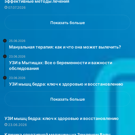
эффективные методы лечения
е
т
07.07.2026
Ю
н
в
о
я
е
Показать больше
с
,
к
т
ю
о
25.06.2026
Мануальная терапия: как и что она может вылечить?
л
в
я
а
23.06.2026
,
ж
УЗИ в Мытищах: Все о беременности и важности
ч
н
обследования
т
о
23.06.2026
о
з
УЗИ мышц бедра: ключ к здоровью и восстановлению
в
н
Ф
а
и
т
Показать больше
н
ь
л
,
я
с
УЗИ мышц бедра: ключ к здоровью и восстановлению
н
к
23.06.2026
д
а
Клиника спортивной медицины на Земляном Валу: