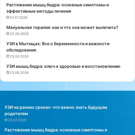
Растяжение мышц бедра: основные симптомы и
о
е
эффективные методы лечения
в
м
е
07.07.2026
я
д
о
Мануальная терапия: как и что она может вылечить?
е
т
25.06.2026
н
в
н
р
УЗИ в Мытищах: Все о беременности и важности
о
е
обследования
е
м
23.06.2026
в
е
УЗИ мышц бедра: ключ к здоровью и восстановлению
У
н
23.06.2026
н
и
и
п
в
ь
е
ё
р
т
с
е
УЗИ на ранних сроках: что важно знать будущим
и
с
родителям
т
п
28.07.2026
е
и
Растяжение мышц бедра: основные симптомы и
т
р