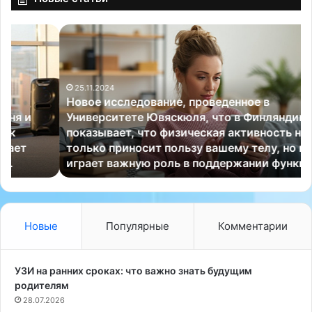
медицинского учреждения….
Н
Е
о
с
в
л
о
и
25.11.2024
е
в
Новое исследование, проведенное в
и
ы
Университете Ювяскюля, что в Финляндии,
с
р
показывает, что физическая активность не
с
е
только приносит пользу вашему телу, но и
л
г
играет важную роль в поддержании функций…
е
у
д
л
о
я
в
р
а
н
Новые
Популярные
Комментарии
н
о
и
и
е
л
УЗИ на ранних сроках: что важно знать будущим
,
и
родителям
п
в
28.07.2026
р
р