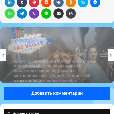
WhatsApp
Telegram
Viber
Line
Поделиться через электронную почту
Печатать
Болезни и лекарства
Болезни и лекарства
05.12.2024
05.12.2024
Неизлечимость женского алкоголизма —
это миф, поделился с «Радио 1»
психиатр-нарколог Алексей Казанцев.
Хирурги Пензенской областной детской
Добавить комментарий
клинической больницы имени Н.Ф.
Филатова спасли подростка с
металлическим штырем в голове. Об
этом сообщает пресс-служба
Новые статьи