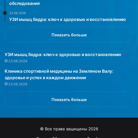
р
д
обследования
е
у
23.06.2026
н
ш
УЗИ мышц бедра: ключ к здоровью и восстановлению
а
е
п
в
р
н
Показать больше
я
о
ж
г
е
о
УЗИ мышц бедра: ключ к здоровью и восстановлению
н
р
23.06.2026
и
а
Клиника спортивной медицины на Земляном Валу:
е
в
здоровье и успех в каждом движении
м
н
23.06.2026
и
о
л
в
и
е
Показать больше
з
с
а
и
б
я
о
»
© Все права защищены 2026
л
е