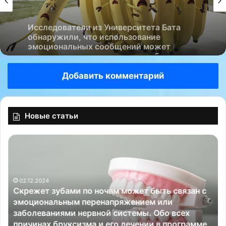
Исследователи из Университета Бата
обнаружили, что использование
эмоциональных сообщений может
повысить продажи одиночных бананов,
которые часто никто не покупает и они
выбрасываются….
Добавить комментарий
Новые статьи
С
«
к
П
р
с
е
и
02.12.2024
ж
х
Скрежет зубами по ночам может быть связан с
е
о
эмоциональным перенапряжением или
т
т
заболеваниями нервной системы. Обо всех
з
е
:
причинах бруксизма и его лечении в программе
у
р