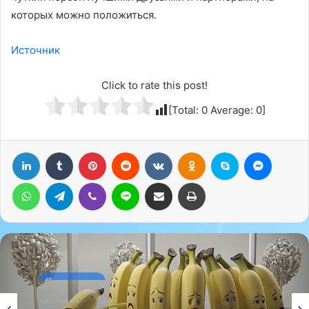
которых можно положиться.
Источник
Click to rate this post!
[Total:
0
Average:
0
]
LinkedIn
Tumblr
Pinterest
Reddit
Вконтакте
Одноклассники
Skype
Messenger
WhatsApp
Telegram
Viber
Line
Поделиться через электронную почту
Печатать
Психология
05.12.2024