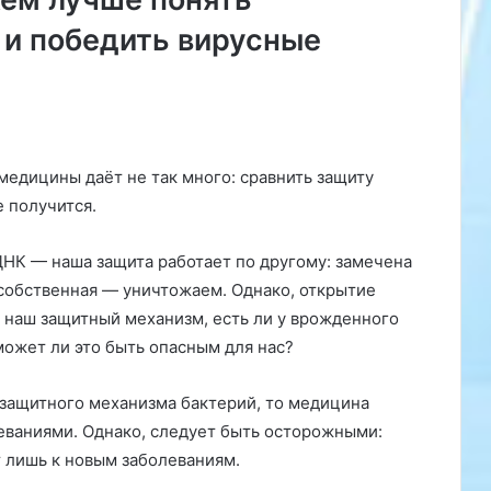
л
и победить вирусные
к
о
й
н
а
и
с
медицины даёт не так много: сравнить защиту
с
 получится.
л
е
ДНК — наша защита работает по другому: замечена
д
о
собственная — уничтожаем. Однако, открытие
в
т наш защитный механизм, есть ли у врожденного
а
может ли это быть опасным для нас?
н
и
 защитного механизма бактерий, то медицина
е
к
еваниями. Однако, следует быть осторожными:
и
 лишь к новым заболеваниям.
т