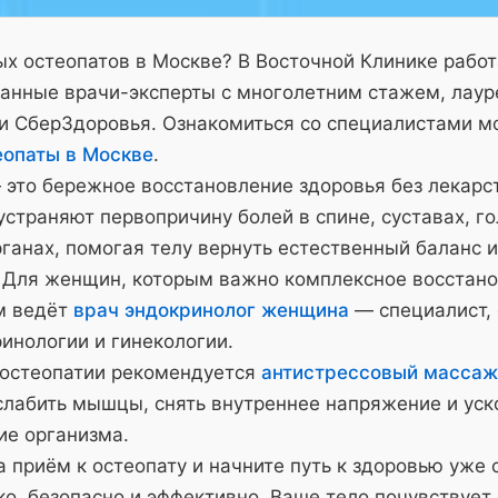
х остеопатов в Москве? В Восточной Клинике рабо
анные врачи-эксперты с многолетним стажем, лау
и СберЗдоровья. Ознакомиться со специалистами м
еопаты в Москве
.
 это бережное восстановление здоровья без лекарс
страняют первопричину болей в спине, суставах, го
ганах, помогая телу вернуть естественный баланс и
 Для женщин, которым важно комплексное восстано
м ведёт
врач эндокринолог женщина
— специалист,
инологии и гинекологии.
 остеопатии рекомендуется
антистрессовый массаж
слабить мышцы, снять внутреннее напряжение и уск
ие организма.
 приём к остеопату и начните путь к здоровью уже 
о, безопасно и эффективно. Ваше тело почувствует