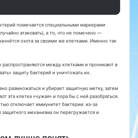
и
,
п
бактерий помечается специальными маркерами
и
ш
лучайно атаковать), а то, что не помечено —
е
 начнётся охота за своими же клетками. Именно так
т
D
a
i
ко распространяются между клетками и проникают в
l
вать» защиту бактерий и уничтожать их.
y
M
вно размножаться и убирает защитную метку, затем
a
i
от эта клетка «чужая» и пора бы с ней разобраться.
l
тью отключает иммунитет бактерии: из-за
с
 защитного механизма он перегружается и
о
с
с
ы
жем лучше понять