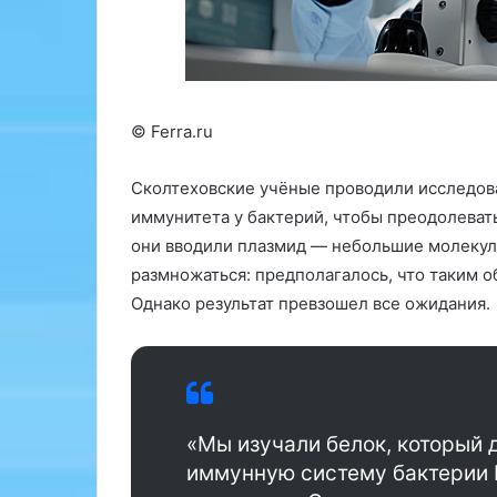
т
и
ь
л
ч
л
т
и
о
о
у
н
© Ferra.ru
г
о
о
в
Сколтеховские учёные проводили исследов
д
ч
иммунитета у бактерий, чтобы преодолевать
н
е
о
л
они вводили плазмид — небольшие молекул
л
о
размножаться: предполагалось, что таким 
и
в
Однако результат превзошел все ожидания.
ш
е
ь
к
б
—
ы
п
н
р
е
и
«‎Мы изучали белок, который
р
м
иммунную систему бактерии E
а
е