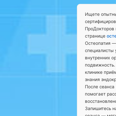
Ищете опытны
сертифициров
ПроДокторов 
странице
ост
Остеопатия —
специалисты у
внутренних ор
подвижность.
клинике приё
знания эндокр
После сеанса
помогает рас
восстановлен
Запишитесь на
сеанса — мягк