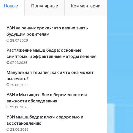
о
Новые
Популярные
Комментарии
р
о
д
с
УЗИ на ранних сроках: что важно знать
к
будущим родителям
о
28.07.2026
й
Растяжение мышц бедра: основные
б
симптомы и эффективные методы лечения
о
07.07.2026
л
ь
Мануальная терапия: как и что она может
н
вылечить?
и
25.06.2026
ц
УЗИ в Мытищах: Все о беременности и
ы
важности обследования
№
23.06.2026
6
Л
УЗИ мышц бедра: ключ к здоровью и
ю
восстановлению
б
23.06.2026