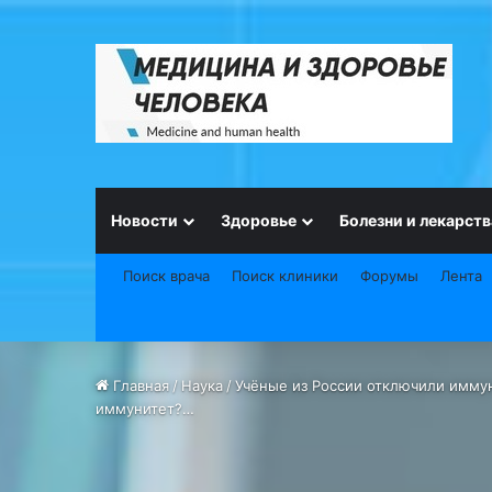
Новости
Здоровье
Болезни и лекарств
Поиск врача
Поиск клиники
Форумы
Лента
Главная
/
Наука
/
Учёные из России отключили иммун
иммунитет?…