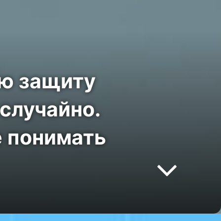
ую защиту
 случайно.
е понимать