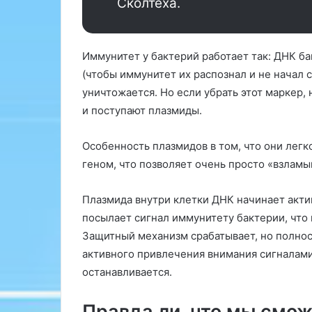
Сколтеха.
а
а
н
д
а
а
л
Иммунитет у бактерий работает так: ДНК 
ю
у
т
(чтобы иммунитет их распознал и не начал с
М
о
уничтожается. Но если убрать этот маркер,
о
т
и поступают плазмиды.
с
б
к
о
в
л
Особенность плазмидов в том, что они лег
а
е
геном, что позволяет очень просто «взламы
2
й
4
в
Плазмида внутри клетки ДНК начинает акти
м
с
а
п
посылает сигнал иммунитету бактерии, что в
р
и
Защитный механизм срабатывает, но полнос
к
н
активного привлечения внимания сигналами
е
е
останавливается.
т
.
о
К
л
2
Правда ли, что мы смо