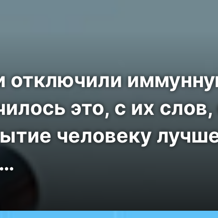
и отключили иммунн
илось это, с их слов,
ытие человеку лучш
?…