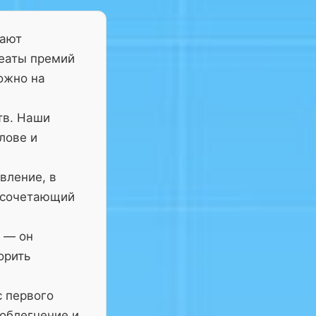
тают
реаты премий
ожно на
тв. Наши
лове и
вление, в
 сочетающий
— он
орить
с первого
 облегчение и