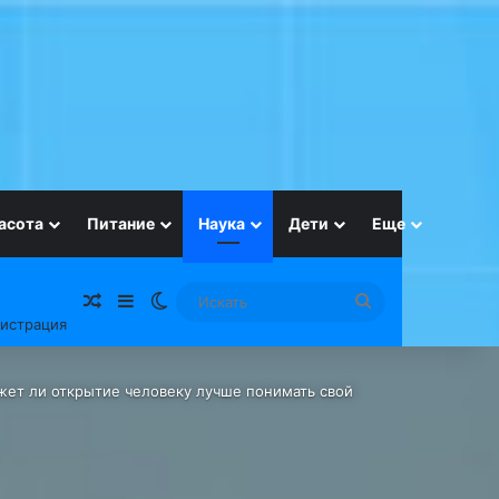
асота
Питание
Наука
Дети
Еще
Случайная статья
Sidebar
Switch skin
Искать
гистрация
ожет ли открытие человеку лучше понимать свой