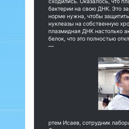
сходились. Оказалось, что п
б
р
о
н
бактерии на свою ДНК. Это з
т
о
норме нужна, чтобы защитить
а
к
нуклеазы на собственную хро
т
а
плазмидная ДНК настолько ак
ь
ж
д
белок, что это полностью от
р
ы
—
а
й
с
1
с
3
к
-
а
й
з
и
а
з
л
н
а
а
т
с
е
—
л
с
е
т
ртем Исаев, сотрудник лабор
к
р