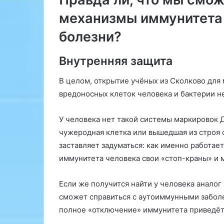
о
0
механизмы иммунитета 
г
5
А
0
болезни?
н
г
а
о
с
д
Внутренняя защита
т
у
а
,
В целом, открытие учёных из Сколково для 
с
к
вредоносных клеток человека и бактерии не
и
а
я
к
У человека нет такой системы маркировок 
Р
о
о
ж
чужеродная клетка или вышедшая из строя 
л
и
заставляет задуматься: как именно работае
о
д
иммунитета человека свои «стоп-краны» и 
в
а
е
е
ц
Если же получится найти у человека аналог
т
с
сможет справиться с аутоиммунными забол
п
я
полное «отключение» иммунитета приведёт
р
,