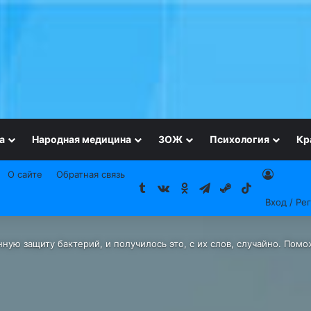
а
Народная медицина
ЗОЖ
Психология
Кр
О сайте
Обратная связь
Tumblr
vk.com
Одноклассники
Telegram
Steam
TikTok
Вход / Ре
ную защиту бактерий, и получилось это, с их слов, случайно. Пом