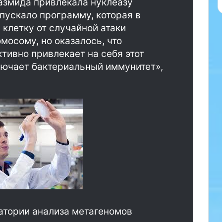
лазмида привлекала нуклеазу
и
м
апускало программу, которая в
п
 клетку от случайной атаки
т
мосому, но оказалось, что
о
тивно привлекает на себя этот
м
а
ключает бактериальный иммунитет»,
м
и
р
а
н
н
е
й
д
е
м
е
н
ц
атории анализа метагеномов
и