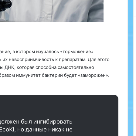
т
а
р
е
н
и
е
л
ание, в котором изучалось «торможение»
и
 их невосприимчивость к препаратам. Для этого
ц
а
ы ДНК, которая способна самостоятельно
м
образом иммунитет бактерий будет «заморожен».
о
г
у
т
б
ы
т
 должен был ингибировать
ь
coKI, но данные никак не
с