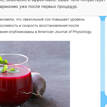
армонию уже после первых процедур.
ановили, что свекольный сок повышает уровень
носливость и скорость восстановления после
ия опубликованы в Аmerican Journal of Physiology.
В
этом
с
ассказала врач
о
ия, врач-
в
21.11.2024
р
линики 3Z.
В современном обществе
е
комендуется
наблюдается интересная
м
во время ОРВИ?
тенденция: все больше
е
тные линзы во
женщин вступают в отношени
н
дных…
с мужчинами младше себя….
н
о
м
о
б