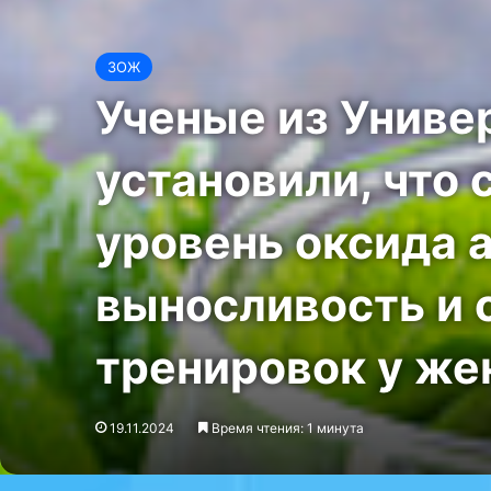
ЗОЖ
Ученые из Униве
установили, что
уровень оксида а
выносливость и 
тренировок у ж
19.11.2024
Время чтения: 1 минута