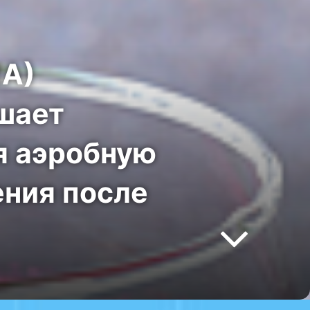
ША)
ышает
ая аэробную
ения после