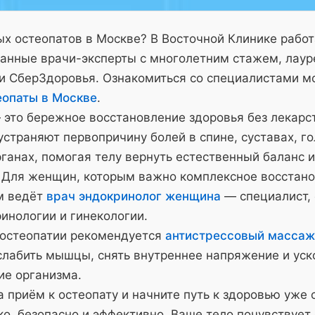
х остеопатов в Москве? В Восточной Клинике рабо
анные врачи-эксперты с многолетним стажем, лау
и СберЗдоровья. Ознакомиться со специалистами м
еопаты в Москве
.
 это бережное восстановление здоровья без лекарс
страняют первопричину болей в спине, суставах, го
ганах, помогая телу вернуть естественный баланс и
 Для женщин, которым важно комплексное восстано
м ведёт
врач эндокринолог женщина
— специалист,
инологии и гинекологии.
 остеопатии рекомендуется
антистрессовый массаж
слабить мышцы, снять внутреннее напряжение и уск
ие организма.
 приём к остеопату и начните путь к здоровью уже 
о, безопасно и эффективно. Ваше тело почувствует