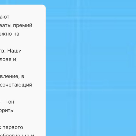
тают
реаты премий
ожно на
тв. Наши
лове и
вление, в
 сочетающий
— он
орить
с первого
 облегчение и