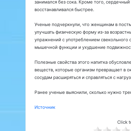
л
а
занимался без сока. Кроме того, сердечный
и
в
восстанавливался быстрее.
в
р
ж
а
Ученые подчеркнули, что женщинам в пост
и
ч
в
А
улучшать физическую форму из-за возрастн
о
й
упражнений с употреблением свекольного 
т
г
мышечной функции и ухудшение подвижнос
е
у
л
Полезные свойства этого напитка обусловл
в
ь
з
О
веществ, которые организм превращает в ок
д
т
сосудам расширяться и справляться с нагруз
у
х
т
о
Ранее ученые выяснили, сколько нужно трен
и
з
е
о
ж
р
Источник
и
и
в
я
Click t
о
,
т
в