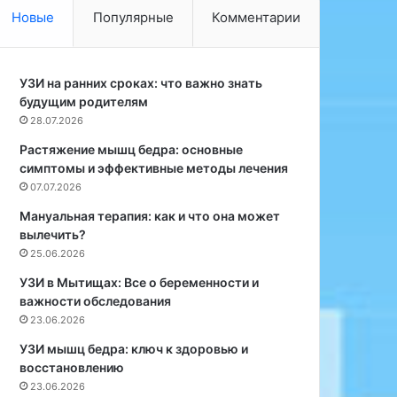
о
а
Новые
Популярные
Комментарии
б
з
у
ы
с
в
п
УЗИ на ранних сроках: что важно знать
а
е
будущим родителям
е
ш
т
28.07.2026
н
и
Растяжение мышц бедра: основные
о
с
симптомы и эффективные методы лечения
м
с
07.07.2026
з
л
а
е
Мануальная терапия: как и что она может
в
д
вылечить?
е
о
25.06.2026
р
в
УЗИ в Мытищах: Все о беременности и
ш
а
важности обследования
е
н
23.06.2026
н
и
и
е
УЗИ мышц бедра: ключ к здоровью и
и
о
восстановлению
к
т
23.06.2026