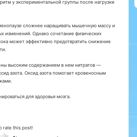
р
 ритм у экспериментальной группы после нагрузки
е
с
н
менопаузе сложнее наращивать мышечную массу и
а
я
ых изменений. Однако сочетание физических
т
сока может эффективно предотвратить снижение
е
ти.
н
д
ены высоким содержанием в нем нитратов —
е
н
сид азота. Оксид азота помогает кровеносным
ц
ками.
Кандидат медицинских наук, врач-
и
диетолог Римма Мойсенко в беседе
я
с изданием Pravda.Ru напомнила,
ироваться для здоровья мозга.
:
какие продукты лучше не
в
разогревать в микроволновке….
Стандарты красоты диктуют
с
женщинам необходимость
е
избавляться от излишков волос на
б
теле. Многие пытаются сделать это
o rate this post!
о
в домашних условиях, чтобы не
л