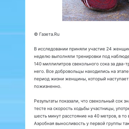
а
м
ц
R
и
u
и
N
e
с
w
© Газета.Ru
п
s
а
2
В исследовании приняли участие 24 женщин
з
4
неделю выполняли тренировки под наблюде
м
.
а
r
140 миллилитров свекольного сока за два-тр
т
u
него. Все добровольцы находились на этап
и
р
период жизни женщины, который наступает 
ч
а
пожизненно.
е
с
с
с
к
к
Результаты показали, что свекольный сок з
и
а
тесте на скорость ходьбы участницы, употр
е
з
шесть минут расстояние на 40 метров, в то 
б
а
Аэробная выносливость у первой группы так
о
л