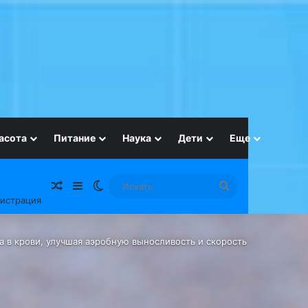
асота
Питание
Наука
Дети
Еще
Случайная статья
Sidebar
Switch skin
Искать
гистрация
а в крови, улучшая аэробную выносливость и скорость