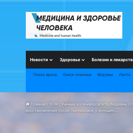
Новости
Здоровье
Болезни и лекарств
Поиск врача
Поиск клиники
Форумы
Лента
Главная
/
ЗОЖ
/
Ученые из Университета Индианы (С
восстановления после тренировок у женщин….