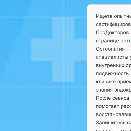
Ищете опытны
сертифициров
ПроДокторов 
странице
ост
Остеопатия —
специалисты у
внутренних ор
подвижность.
клинике приё
знания эндокр
После сеанса
помогает рас
восстановлен
Запишитесь на
сеанса — мягк