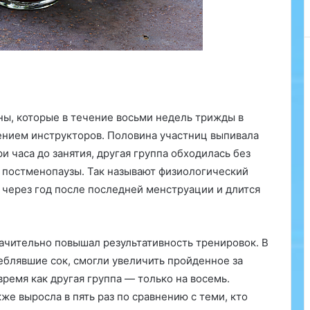
щ
е
с
т
в
е
н
а
ы, которые в течение восьми недель трижды в
б
нием инструкторов. Половина участниц выпивала
л
ю
и часа до занятия, другая группа обходилась без
д
е постменопаузы. Так называют физиологический
а
через год после последней менструации и длится
е
т
с
я
начительно повышал результативность тренировок. В
и
еблявшие сок, смогли увеличить пройденное за
н
время как другая группа — только на восемь.
т
же выросла в пять раз по сравнению с теми, кто
е