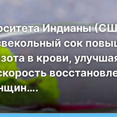
рситета Индианы (С
 свекольный сок пов
зота в крови, улучш
скорость восстановл
енщин….