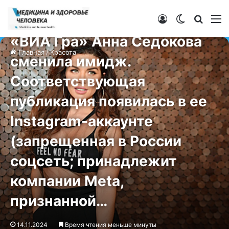
Красота
Бывшая солистка группы
Войти
Switch ski
Искат
М
«ВИА Гра» Анна Седокова
Главная
/
Красота
сменила имидж.
Соответствующая
публикация появилась в ее
Instagram-аккаунте
(запрещенная в России
соцсеть; принадлежит
компании Meta,
признанной…
14.11.2024
Время чтения меньше минуты