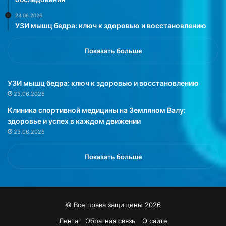
з
23.06.2026
а
УЗИ мышц бедра: ключ к здоровью и восстановлению
й
н
е
Показать больше
р
о
м
УЗИ мышц бедра: ключ к здоровью и восстановлению
к
23.06.2026
о
Клиника спортивной медицины на Земляном Валу:
т
здоровье и успех в каждом движении
о
23.06.2026
р
о
й
Показать больше
с
т
а
л
© Все права защищены 2026
а
с
Лента
Обратная связь
О сайте