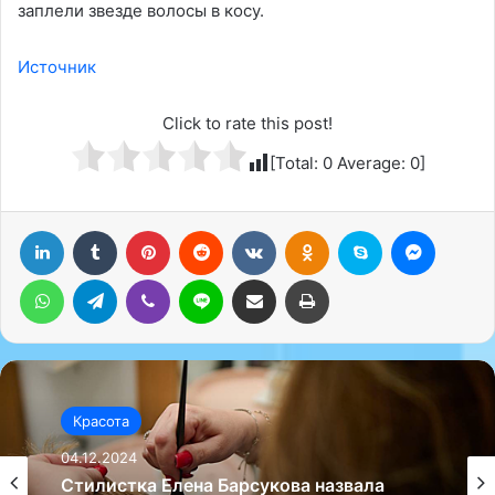
заплели звезде волосы в косу.
Источник
Click to rate this post!
[Total:
0
Average:
0
]
LinkedIn
Tumblr
Pinterest
Reddit
Вконтакте
Одноклассники
Skype
Messenger
WhatsApp
Telegram
Viber
Line
Поделиться через электронную почту
Печатать
Красота
Красота
04.12.2024
04.12.2024