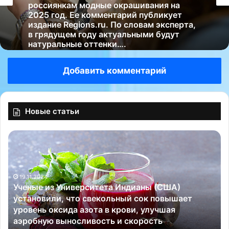
Стилист Александр Рогов раскрыл
неожиданное применение свитеру.
Соответствующая информация
появилась в его Telegram-канале, на
который подписаны 163 тысячи
Стилистка Елена Барсукова назвала
читателей….
россиянкам модные окрашивания на
Добавить комментарий
2025 год. Ее комментарий публикует
издание Regions.ru. По словам эксперта,
в грядущем году актуальными будут
натуральные оттенки….
Новые статьи
«
К
Д
е
е
й
т
т
с
М
к
о
и
с
е
с
29.10.2025
«Детские остеопаты: забота о здоровье вашего
о
и