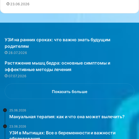
23.06.2026
ь
о
е
в
в
м
а
е
ш
с
е
т
УЗИ на ранних сроках: что важно знать будущим
г
н
родителям
о
у
28.07.2026
м
ю
Растяжение мышц бедра: основные симптомы и
а
к
эффективные методы лечения
л
о
07.07.2026
ы
л
ш
л
а
е
Показать больше
»
к
ц
и
25.06.2026
Мануальная терапия: как и что она может вылечить?
ю
,
23.06.2026
д
УЗИ в Мытищах: Все о беременности и важности
и
обследования