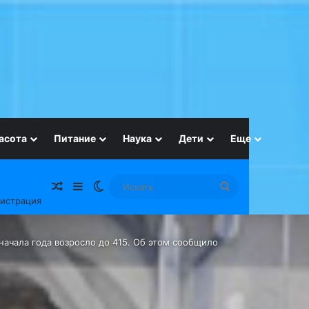
асота
Питание
Наука
Дети
Еще
Случайная статья
Sidebar
Switch skin
Искать
гистрация
начала года возросло до 415. Об этом сообщило