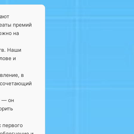
тают
реаты премий
ожно на
тв. Наши
лове и
вление, в
 сочетающий
— он
орить
с первого
 облегчение и