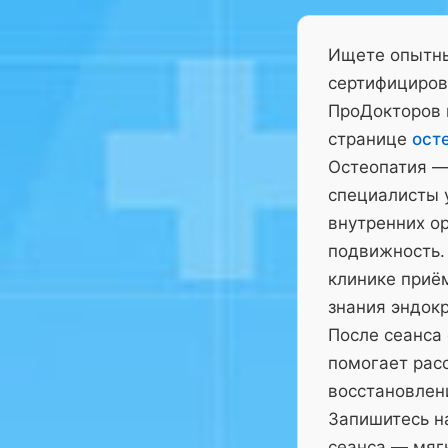
Ищете опытны
сертифициров
ПроДокторов 
странице
ост
Остеопатия —
специалисты у
внутренних ор
подвижность.
клинике приё
знания эндокр
После сеанса
помогает рас
восстановлен
Запишитесь на
сеанса — мягк