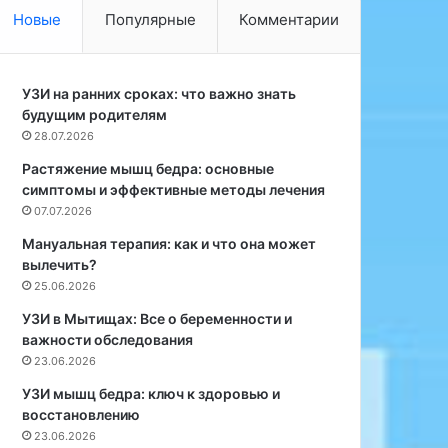
е
ь
Новые
Популярные
Комментарии
й
е
т
з
л
н
и
УЗИ на ранних сроках: что важно знать
ы
н
будущим родителям
х
К
н
28.07.2026
а
е
Растяжение мышц бедра: основные
н
в
симптомы и эффективные методы лечения
т
р
07.07.2026
о
о
р
л
Мануальная терапия: как и что она может
н
о
вылечить?
а
г
25.06.2026
з
и
УЗИ в Мытищах: Все о беременности и
в
ч
важности обследования
а
е
23.06.2026
л
с
а
к
УЗИ мышц бедра: ключ к здоровью и
н
и
восстановлению
е
х
23.06.2026