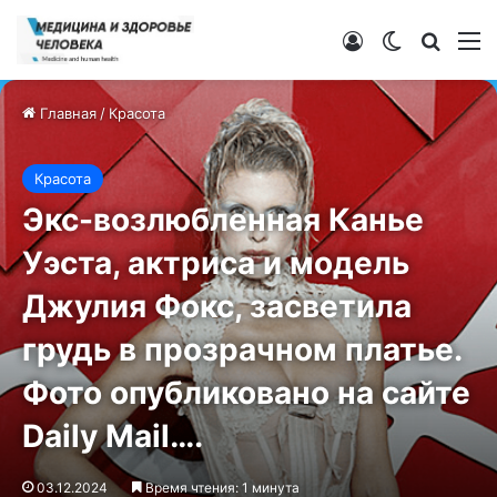
Войти
Switch ski
Искат
М
Главная
/
Красота
Красота
Экс-возлюбленная Канье
Уэста, актриса и модель
Джулия Фокс, засветила
грудь в прозрачном платье.
Фото опубликовано на сайте
Daily Mail….
03.12.2024
Время чтения: 1 минута