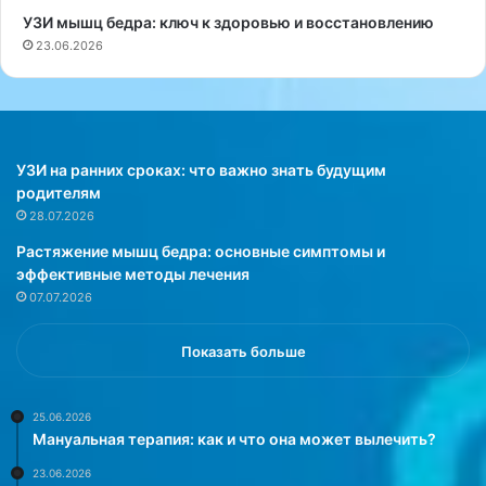
г
и
УЗИ мышц бедра: ключ к здоровью и восстановлению
е
ч
23.06.2026
н
а
и
с
й
о
К
в
у
в
л
н
УЗИ на ранних сроках: что важно знать будущим
ь
е
родителям
г
д
28.07.2026
а
е
Растяжение мышц бедра: основные симптомы и
в
л
эффективные методы лечения
ч
ю
07.07.2026
у
н
к
а
о
п
Показать больше
б
р
ъ
о
я
с
25.06.2026
Мануальная терапия: как и что она может вылечить?
с
л
н
у
23.06.2026