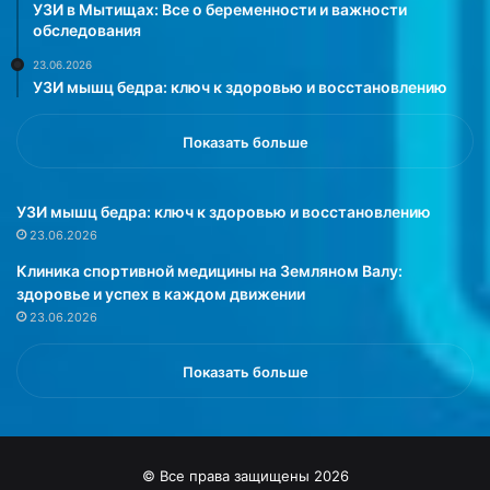
и
ш
УЗИ в Мытищах: Все о беременности и важности
л
и
обследования
,
в
23.06.2026
п
а
УЗИ мышц бедра: ключ к здоровью и восстановлению
о
н
ч
и
е
е
Показать больше
м
п
у
о
р
д
УЗИ мышц бедра: ключ к здоровью и восстановлению
о
к
23.06.2026
с
а
Клиника спортивной медицины на Земляном Валу:
с
с
здоровье и успех в каждом движении
и
т
23.06.2026
й
о
с
в
к
,
Показать больше
а
с
я
о
м
о
о
б
© Все права защищены 2026
л
щ