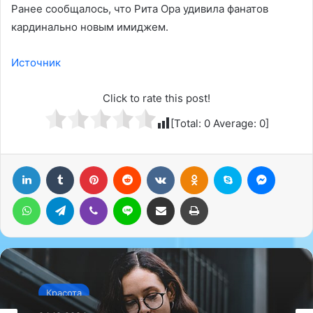
Ранее сообщалось, что Рита Ора удивила фанатов
кардинально новым имиджем.
Источник
Click to rate this post!
[Total:
0
Average:
0
]
LinkedIn
Tumblr
Pinterest
Reddit
Вконтакте
Одноклассники
Skype
Messenger
WhatsApp
Telegram
Viber
Line
Поделиться через электронную почту
Печатать
Красота
04.12.2024