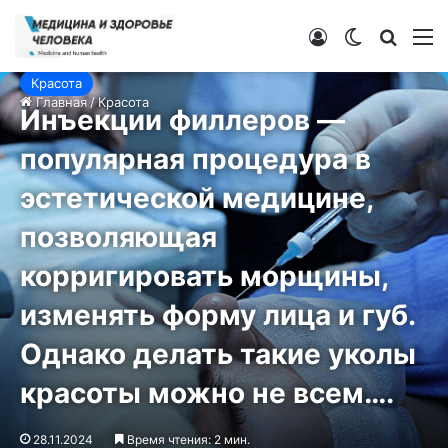
Войти
Switch ski
Искат
М
Красота
Главная
/
Красота
Инъекции филлеров —
популярная процедура в
эстетической медицине,
позволяющая
корригировать морщины,
изменять форму лица и губ.
Однако делать такие уколы
красоты можно не всем….
28.11.2024
Время чтения: 2 мин.