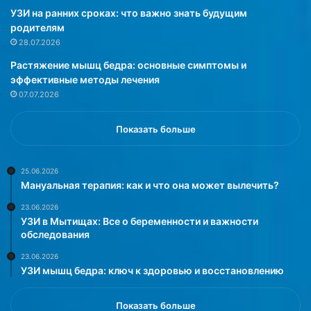
M
б
УЗИ на ранних сроках: что важно знать будущим
o
о
родителям
d
л
28.07.2026
e
е
Растяжение мышц бедра: основные симптомы и
r
в
эффективные методы лечения
n
а
07.07.2026
o
н
s
и
p
я
Показать больше
a
х
r
,
a
н
25.06.2026
Мануальная терапия: как и что она может вылечить?
C
у
u
ж
23.06.2026
i
н
УЗИ в Мытищах: Все о беременности и важности
d
о
обследования
a
е
23.06.2026
r
с
УЗИ мышц бедра: ключ к здоровью и восстановлению
T
т
u
ь
B
б
Показать больше