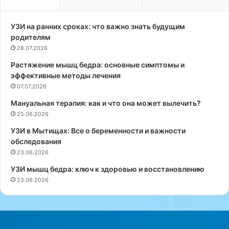
n
з
ó
д
s
о
УЗИ на ранних сроках: что важно знать будущим
t
р
родителям
i
о
28.07.2026
c
в
Растяжение мышц бедра: основные симптомы и
o
е
эффективные методы лечения
d
т
e
07.07.2026
ь
S
п
Мануальная терапия: как и что она может вылечить?
a
р
25.06.2026
l
и
u
в
УЗИ в Мытищах: Все о беременности и важности
d
и
обследования
:
р
23.06.2026
M
у
УЗИ мышц бедра: ключ к здоровью и восстановлению
é
с
23.06.2026
t
н
o
ы
d
х
o
з
s
а