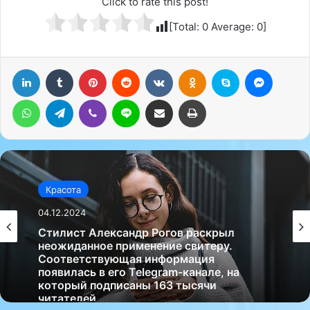
Click to rate this post!
[Total:
0
Average:
0
]
LinkedIn
Tumblr
Pinterest
Reddit
Вконтакте
Одноклассники
Skype
Messenger
WhatsApp
Telegram
Viber
Line
Поделиться через электронную почту
Печатать
Красота
04.12.2024
Стилист Александр Рогов раскрыл
неожиданное применение свитеру.
Соответствующая информация
появилась в его Telegram-канале, на
который подписаны 163 тысячи
читателей….