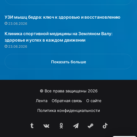
i
о
e
л
n
ь
УЗИ мышц бедра: ключ к здоровью и восстановлению
e
ш
23.06.2026
s
е
Клиника спортивной медицины на Земляном Валу:
t
р
здоровье и успех в каждом движении
a
ы
23.06.2026
r
б
»
ы
и
Показать больше
о
в
о
щ
© Все права защищены 2026
е
й
Лента
Обратная связь
О сайте
,
Политика конфиденциальности
п
о
Tumblr
vk.com
Одноклассники
Telegram
Steam
TikTok
с
о