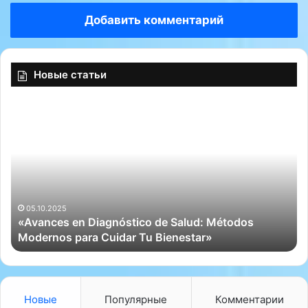
Добавить комментарий
Новые статьи
«
Ч
A
т
v
о
a
б
n
ы
c
б
e
ы
s
с
05.10.2025
«Avances en Diagnóstico de Salud: Métodos
e
т
Modernos para Cuidar Tu Bienestar»
n
р
D
е
i
е
a
в
g
ы
Новые
Популярные
Комментарии