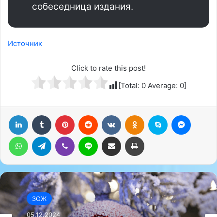
собеседница издания.
Источник
Click to rate this post!
[Total:
0
Average:
0
]
LinkedIn
Tumblr
Pinterest
Reddit
Вконтакте
Одноклассники
Skype
Messenger
WhatsApp
Telegram
Viber
Line
Поделиться через электронную почту
Печатать
ЗОЖ
05.12.2024