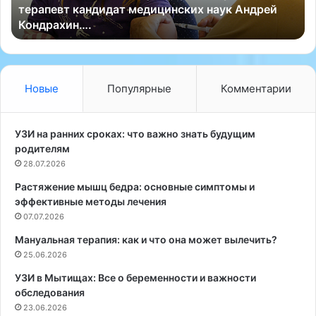
терапевт кандидат медицинских наук Андрей
м
ц
Кондрахин….
о
а
ж
Ш
е
о
т
т
п
л
Новые
Популярные
Комментарии
р
а
и
н
в
д
УЗИ на ранних сроках: что важно знать будущим
е
и
родителям
с
и
28.07.2026
т
п
Растяжение мышц бедра: основные симптомы и
и
о
эффективные методы лечения
к
и
п
07.07.2026
м
н
е
Мануальная терапия: как и что она может вылечить?
е
н
25.06.2026
в
и
м
Н
УЗИ в Мытищах: Все о беременности и важности
о
и
обследования
н
к
23.06.2026