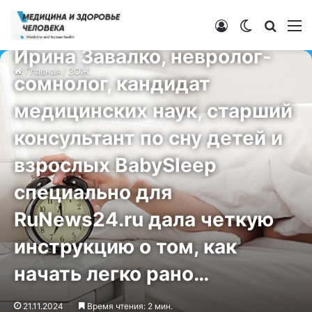
Войти
Switch ski
Искат
М
ЗОЖ
Ирина Завалко, невролог-
Главная
/
ЗОЖ
сомнолог, кандидат
медицинских наук, старший
консультант по сну детей и
взрослых BabySleep
специально для
RuNews24.ru дала четкую
инструкцию о том, как
начать легко рано…
21.11.2024
Время чтения: 2 мин.