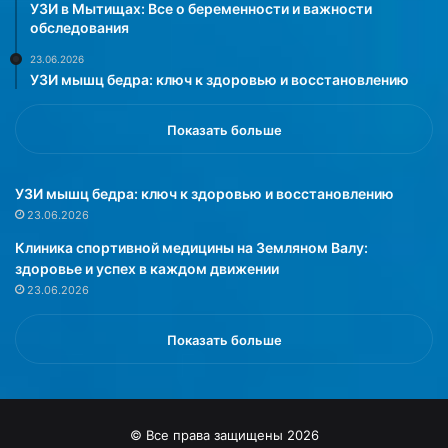
р
т
УЗИ в Мытищах: Все о беременности и важности
е
п
обследования
д
о
23.06.2026
у
с
УЗИ мышц бедра: ключ к здоровью и восстановлению
п
е
р
щ
е
а
Показать больше
д
л
и
а
л
с
УЗИ мышц бедра: ключ к здоровью и восстановлению
в
о
23.06.2026
р
л
Клиника спортивной медицины на Земляном Валу:
а
я
здоровье и успех в каждом движении
ч
р
23.06.2026
-
и
т
й
е
.
Показать больше
р
И
а
с
п
т
е
о
© Все права защищены 2026
в
р