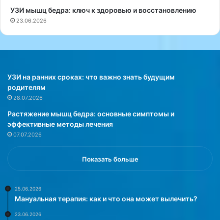
и
о
УЗИ мышц бедра: ключ к здоровью и восстановлению
и
л
23.06.2026
с
а
л
М
е
а
т
к
а
ф
л
а
УЗИ на ранних сроках: что важно знать будущим
ь
д
родителям
н
д
28.07.2026
ы
е
Растяжение мышц бедра: основные симптомы и
м
н
эффективные методы лечения
и
п
07.07.2026
с
о
х
ч
о
т
Показать больше
д
и
о
3
м
0
25.06.2026
Мануальная терапия: как и что она может вылечить?
,
л
п
е
23.06.2026