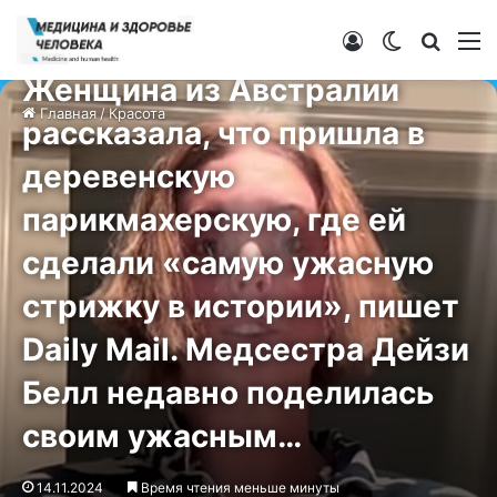
Войти
Switch ski
Искат
М
Красота
Женщина из Австралии
Главная
/
Красота
рассказала, что пришла в
деревенскую
парикмахерскую, где ей
сделали «самую ужасную
стрижку в истории», пишет
Daily Mail. Медсестра Дейзи
Белл недавно поделилась
своим ужасным…
14.11.2024
Время чтения меньше минуты