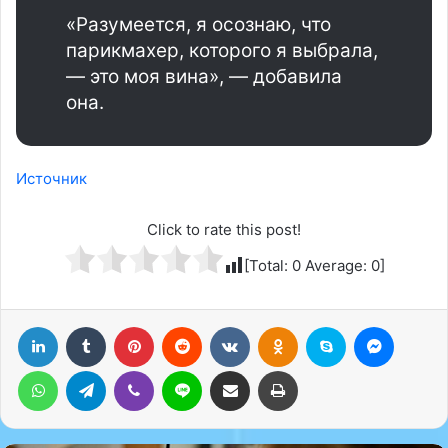
«Разумеется, я осознаю, что
парикмахер, которого я выбрала,
— это моя вина», — добавила
она.
Источник
Click to rate this post!
[Total:
0
Average:
0
]
LinkedIn
Tumblr
Pinterest
Reddit
Вконтакте
Одноклассники
Skype
Messenger
WhatsApp
Telegram
Viber
Line
Поделиться через электронную почту
Печатать