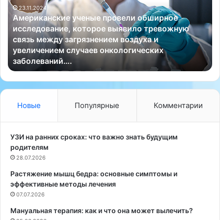
23.11.2024
и
о
Американские ученые провели обширное
к
б
исследование, которое выявило тревожную
а
и
связь между загрязнением воздуха и
н
о
увеличением случаев онкологических
с
л
заболеваний….
к
о
и
г
е
Д
у
ж
ч
е
Новые
Популярные
Комментарии
е
й
н
н
ы
Т
УЗИ на ранних сроках: что важно знать будущим
е
е
родителям
п
р
28.07.2026
р
е
Растяжение мышц бедра: основные симптомы и
о
з
эффективные методы лечения
в
а
е
07.07.2026
А
л
н
Мануальная терапия: как и что она может вылечить?
и
д