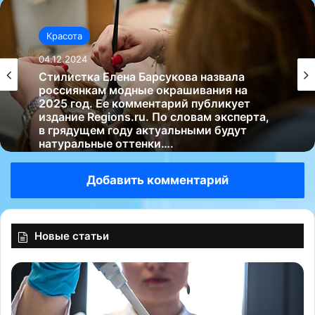
Красота
04.12.2024
Стилистка Елена Барсукова назвала
россиянкам модные окрашивания на
2025 год. Ее комментарий публикует
издание Regions.ru. По словам эксперта,
в грядущем году актуальными будут
натуральные оттенки….
Добавить комментарий
Новые статьи
А
Н
м
е
е
й
р
р