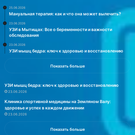
к
у
о
г
25.06.2026
Мануальная терапия: как и что она может вылечить?
т
а
о
ю
23.06.2026
р
щ
УЗИ в Мытищах: Все о беременности и важности
о
и
обследования
е
х
23.06.2026
в
я
УЗИ мышц бедра: ключ к здоровью и восстановлению
ы
в
я
л
в
е
Показать больше
и
н
л
и
о
й
УЗИ мышц бедра: ключ к здоровью и восстановлению
т
с
23.06.2026
р
н
Клиника спортивной медицины на Земляном Валу:
е
а
здоровье и успех в каждом движении
в
.
23.06.2026
о
О
ж
б
н
э
Показать больше
у
т