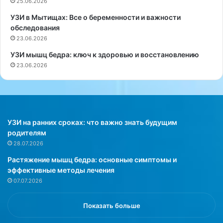
25.06.2026
о
е
б
р
УЗИ в Мытищах: Все о беременности и важности
ш
с
обследования
и
о
23.06.2026
р
н
УЗИ мышц бедра: ключ к здоровью и восстановлению
н
п
23.06.2026
о
е
е
р
и
е
с
ч
с
и
л
с
УЗИ на ранних сроках: что важно знать будущим
е
л
родителям
д
и
28.07.2026
о
л
Растяжение мышц бедра: основные симптомы и
в
а
эффективные методы лечения
а
п
07.07.2026
н
я
и
т
е
ь
Показать больше
,
п