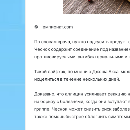
к
р
р
а
у
т
т
е
© Чемпионат.com
к
г
а
и
П
и
По словам врача, нужно надкусить продукт о
Ф
н
Чеснок содержит соединение под название
ф
а
противовирусными, антибактериальными и 
а
к
к
р
т
у
Такой лайфхак, по мнению Джоша Акса, мож
о
т
исцелиться в течение нескольких дней.
р
к
о
и
Доказано, что аллицин усиливает реакцию 
в
П
Ф
на борьбу с болезнями, когда они вступают 
с
:
гриппе. Чеснок может снизить риск заболев
е
в
также помочь быстрее облегчить симптомы
к
ы
р
б