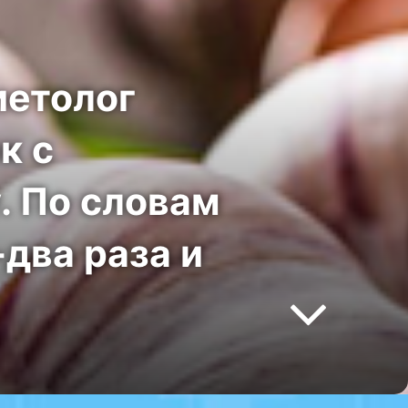
иетолог
к с
. По словам
два раза и