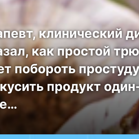
певт, клинический д
зал, как простой трю
т побороть простуду
кусить продукт один-
не…