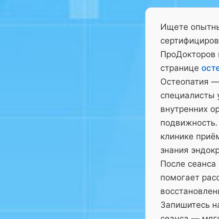
Ищете опытны
сертифициров
ПроДокторов 
странице
ост
Остеопатия —
специалисты у
внутренних ор
подвижность.
клинике приё
знания эндокр
После сеанса
помогает рас
восстановлен
Запишитесь на
сеанса — мягк