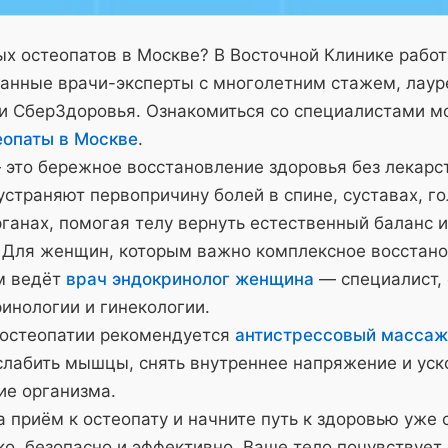
х остеопатов в Москве? В Восточной Клинике рабо
анные врачи-эксперты с многолетним стажем, лау
и СберЗдоровья. Ознакомиться со специалистами м
еопаты в Москве
.
 это бережное восстановление здоровья без лекарс
страняют первопричину болей в спине, суставах, го
ганах, помогая телу вернуть естественный баланс и
 Для женщин, которым важно комплексное восстано
м ведёт
врач эндокринолог женщина
— специалист,
инологии и гинекологии.
 остеопатии рекомендуется
антистрессовый массаж
слабить мышцы, снять внутреннее напряжение и уск
ие организма.
 приём к остеопату и начните путь к здоровью уже 
о, безопасно и эффективно. Ваше тело почувствует