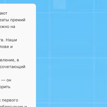
тают
реаты премий
ожно на
тв. Наши
лове и
вление, в
 сочетающий
— он
орить
с первого
 облегчение и