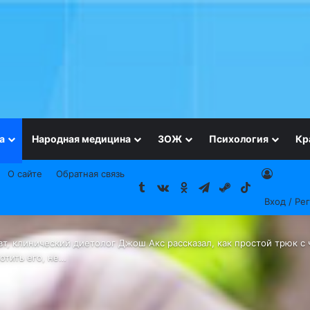
а
Народная медицина
ЗОЖ
Психология
Кр
О сайте
Обратная связь
Tumblr
vk.com
Одноклассники
Telegram
Steam
TikTok
Вход / Ре
т, клинический диетолог Джош Акс рассказал, как простой трюк с
отить его, не…