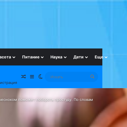
асота
Питание
Наука
Дети
Еще
Случайная статья
Sidebar
Switch skin
Искать
гистрация
 чесноком поможет побороть простуду. По словам