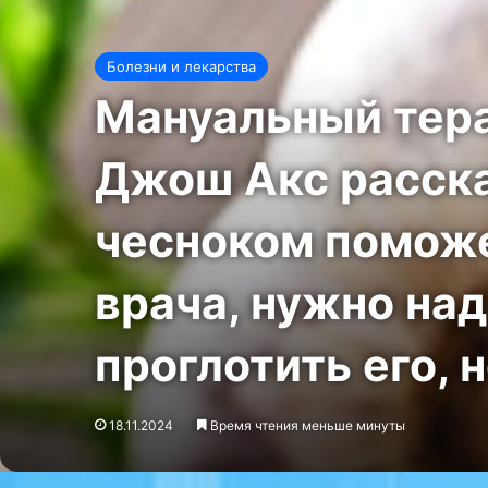
Болезни и лекарства
Мануальный тера
Джош Акс расска
чесноком поможе
врача, нужно над
проглотить его, 
18.11.2024
Время чтения меньше минуты