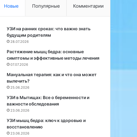
п
р
Новые
Популярные
Комментарии
о
и
б
н
е
я
д
УЗИ на ранних сроках: что важно знать
л
и
будущим родителям
и
т
у
28.07.2026
ь
ч
Растяжение мышц бедра: основные
н
а
симптомы и эффективные методы лечения
о
с
07.07.2026
ч
т
н
и
Мануальная терапия: как и что она может
о
е
вылечить?
г
1
25.06.2026
о
1
УЗИ в Мытищах: Все о беременности и
р
0
важности обследования
а
0
23.06.2026
з
ч
б
е
УЗИ мышц бедра: ключ к здоровью и
о
л
восстановлению
й
о
23.06.2026