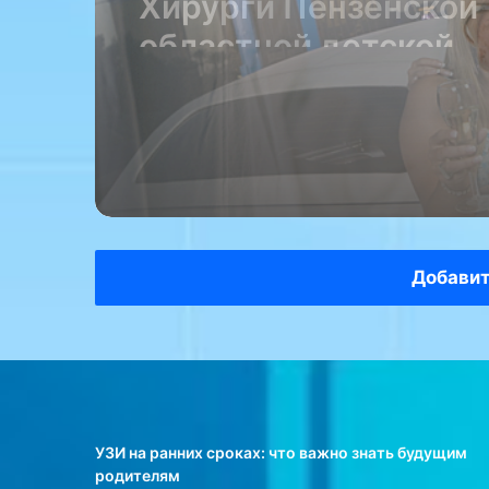
алкоголизма — это м
и
я
поделился с «Радио 
»
психиатр-нарколог
Алексей Казанцев.
Добавит
УЗИ на ранних сроках: что важно знать будущим
родителям