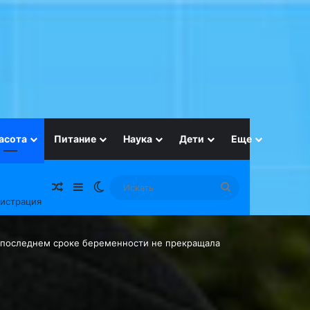
асота
Питание
Наука
Дети
Еще
Случайная статья
Sidebar
Switch skin
Искать
гистрация
а последнем сроке беременности не прекращала