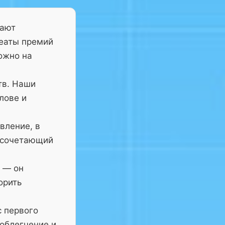
тают
реаты премий
ожно на
тв. Наши
лове и
вление, в
 сочетающий
— он
орить
с первого
 облегчение и