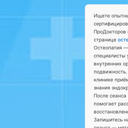
Ищете опытны
сертифициров
ПроДокторов 
странице
ост
Остеопатия —
специалисты у
внутренних ор
подвижность.
клинике приё
знания эндокр
После сеанса
помогает рас
восстановлен
Запишитесь на
сеанса — мягк