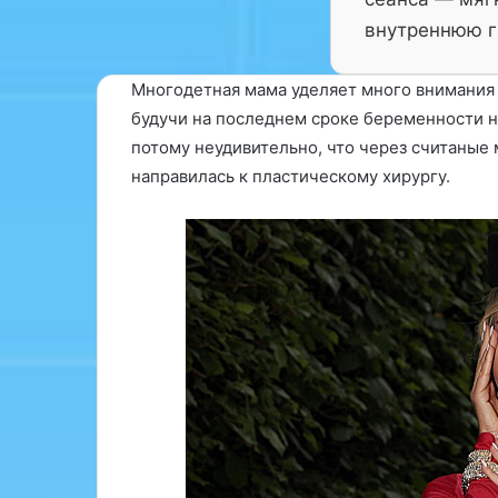
внутреннюю г
Многодетная мама уделяет много внимания
будучи на последнем сроке беременности не
потому неудивительно, что через считаные
направилась к пластическому хирургу.
«
«
Э
К
ф
о
ф
н
е
у
12.03.2026
к
с
«Конусовидная
т
о
биопсия: совр
28.03.2026
и
в
«Эффективная накрутка PF на
диагностики с
в
и
GitHub: советы и стратегии»
результатами»
н
д
а
н
я
а
н
я
а
р