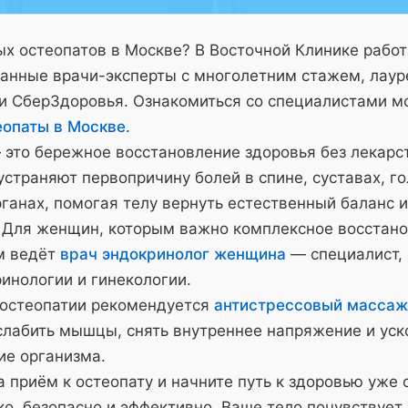
х остеопатов в Москве? В Восточной Клинике рабо
анные врачи-эксперты с многолетним стажем, лау
и СберЗдоровья. Ознакомиться со специалистами м
еопаты в Москве
.
 это бережное восстановление здоровья без лекарс
страняют первопричину болей в спине, суставах, го
ганах, помогая телу вернуть естественный баланс и
 Для женщин, которым важно комплексное восстано
м ведёт
врач эндокринолог женщина
— специалист,
инологии и гинекологии.
 остеопатии рекомендуется
антистрессовый массаж
слабить мышцы, снять внутреннее напряжение и уск
ие организма.
 приём к остеопату и начните путь к здоровью уже 
о, безопасно и эффективно. Ваше тело почувствует