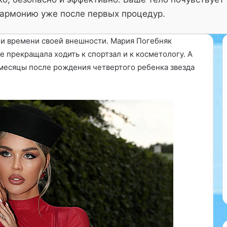
армонию уже после первых процедур.
 и времени своей внешности. Мария Погебняк
 прекращала ходить к спортзал и к косметологу. А
 месяцы после рождения четвертого ребенка звезда
П
р
е
21.11.2024
Президент Ассоциации
з
и
медицинского туризма и
д
 радиоволновая
экспорта медицинских услуг
е
еменный метод
Евгений Чернышёв рассказал 
н
 высокими
стоматологическом туризме 
т
России….
А
с
с
о
ц