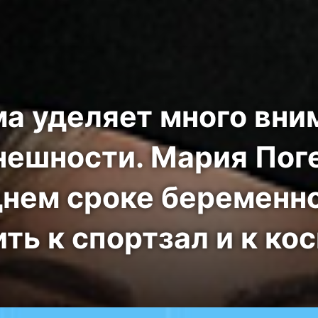
а уделяет много вни
нешности. Мария Пог
днем сроке беременн
ть к спортзал и к ко