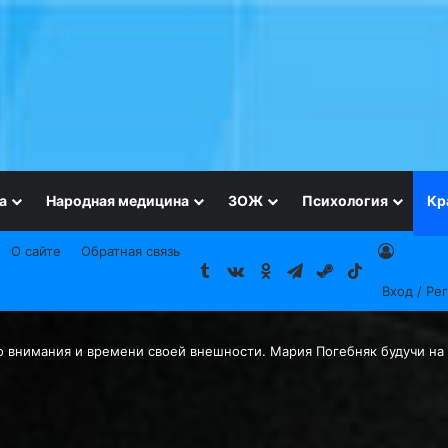
а
Народная медицина
ЗОЖ
Психология
Кр
О сайте
Обратная связь
Tumblr
vk.com
Одноклассники
Telegram
Steam
TikTok
Вход / Ре
 внимания и времени своей внешности. Мария Погебняк будучи н