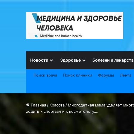
Новости
Здоровье
Болезни и лекарств
Поиск врача
Поиск клиники
Форумы
Лента
Главная
/
Красота
/
Многодетная мама уделяет много
ходить к спортзал и к косметологу….