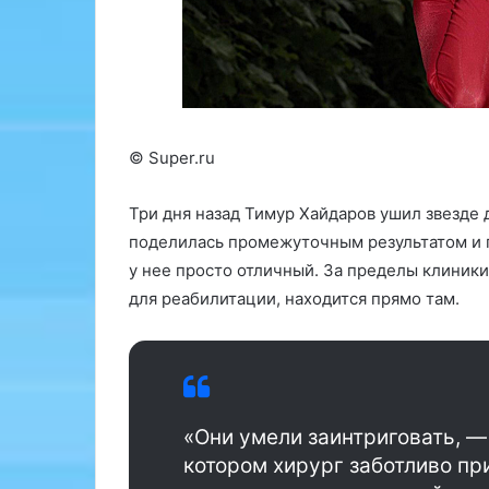
к
а
р
д
у
и
т
о
к
в
а
о
P
л
© Super.ru
F
н
н
о
Три дня назад Тимур Хайдаров ушил звезде д
а
в
G
а
поделилась промежуточным результатом и п
я
у нее просто отличный. За пределы клиники
б
для реабилитации, находится прямо там.
H
и
u
о
b
п
с
с
и
о
я
«Они умели заинтриговать, —
в
:
котором хирург заботливо пр
е
с