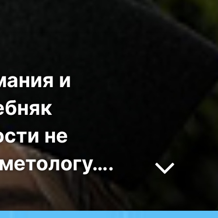
мания и
ебняк
ости не
сметологу….