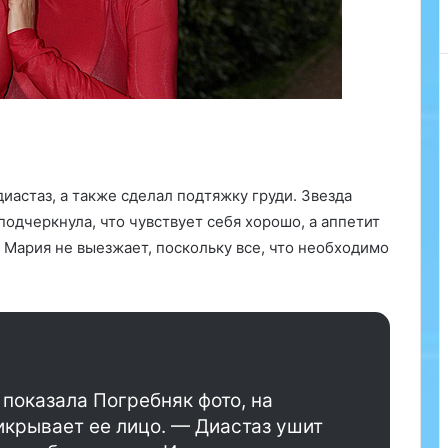
и
а
ц
и
и
м
е
д
и
иастаз, а также сделал подтяжку груди. Звезда
ц
и
одчеркнула, что чувствует себя хорошо, а аппетит
н
 Мария не выезжает, поскольку все, что необходимо
с
к
о
г
о
т
у
 показала Погребняк фото, на
р
икрывает ее лицо. — Диастаз ушит
и