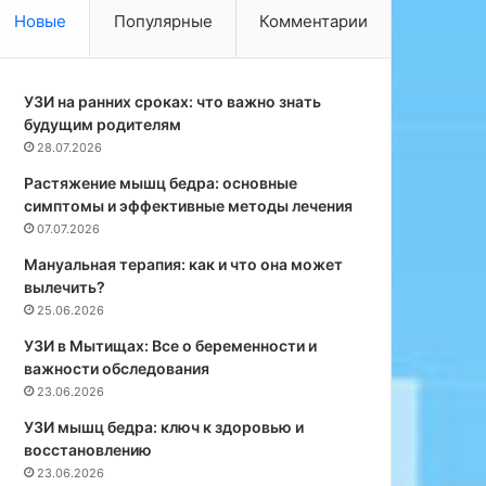
в
ь
Новые
Популярные
Комментарии
н
к
о
о
с
м
т
УЗИ на ранних сроках: что важно знать
п
ь
будущим родителям
л
и
и
28.07.2026
с
м
Растяжение мышц бедра: основные
б
е
симптомы и эффективные методы лечения
а
н
07.07.2026
л
т
а
ы
Мануальная терапия: как и что она может
н
м
вылечить?
с
о
25.06.2026
и
ж
УЗИ в Мытищах: Все о беременности и
р
е
важности обследования
о
т
23.06.2026
в
б
а
ы
УЗИ мышц бедра: ключ к здоровью и
н
т
восстановлению
н
ь
23.06.2026