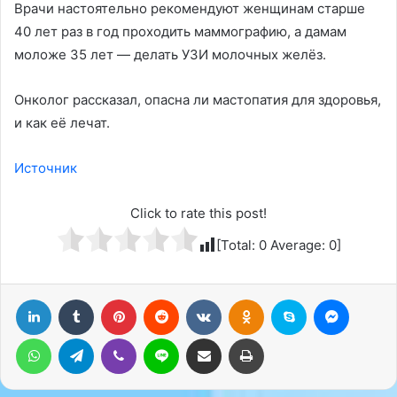
Врачи настоятельно рекомендуют женщинам старше
40 лет раз в год проходить маммографию, а дамам
моложе 35 лет — делать УЗИ молочных желёз.
Онколог рассказал, опасна ли мастопатия для здоровья,
и как её лечат.
Источник
Click to rate this post!
[Total:
0
Average:
0
]
LinkedIn
Tumblr
Pinterest
Reddit
Вконтакте
Одноклассники
Skype
Messenger
WhatsApp
Telegram
Viber
Line
Поделиться через электронную почту
Печатать