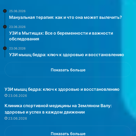
у
я
п
б
25.06.2026
Мануальная терапия: как и что она может вылечить?
а
е
.
з
23.06.2026
О
к
УЗИ в Мытищах: Все о беременности и важности
б
л
обследования
э
а
23.06.2026
т
с
УЗИ мышц бедра: ключ к здоровью и восстановлению
о
с
м
и
п
ч
Показать больше
и
е
ш
с
е
к
УЗИ мышц бедра: ключ к здоровью и восстановлению
т
и
23.06.2026
D
х
Клиника спортивной медицины на Земляном Валу:
a
б
здоровье и успех в каждом движении
i
у
23.06.2026
l
т
y
е
M
р
Показать больше