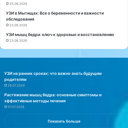
к
в
25.06.2026
р
н
ы
а
УЗИ в Мытищах: Все о беременности и важности
л
ш
обследования
ф
е
23.06.2026
о
й
УЗИ мышц бедра: ключ к здоровью и восстановлению
р
с
23.06.2026
м
т
у
р
л
а
у
н
и
е
д
н
УЗИ на ранних сроках: что важно знать будущим
е
е
родителям
а
о
28.07.2026
л
б
Растяжение мышц бедра: основные симптомы и
ь
х
эффективные методы лечения
н
о
07.07.2026
о
д
г
и
о
т
Показать больше
с
с