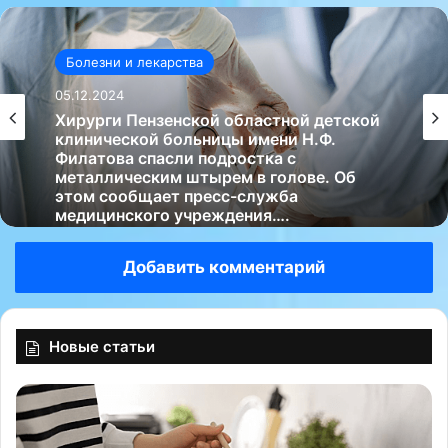
Болезни и лекарства
05.12.2024
Хирурги Пензенской областной детской
клинической больницы имени Н.Ф.
Филатова спасли подростка с
металлическим штырем в голове. Об
этом сообщает пресс-служба
медицинского учреждения….
Добавить комментарий
Новые статьи
П
Н
о
и
в
о