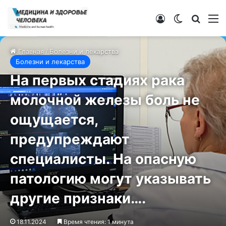
Войти
Switch ski
Искат
М
Главная
/
Болезни и лекарства
Болезни и лекарства
На первых стадиях рака
молочной железы боль не
ощущается,
предупреждают
специалисты. На опасную
патологию могут указывать
другие признаки….
18.11.2024
Время чтения: 1 минута