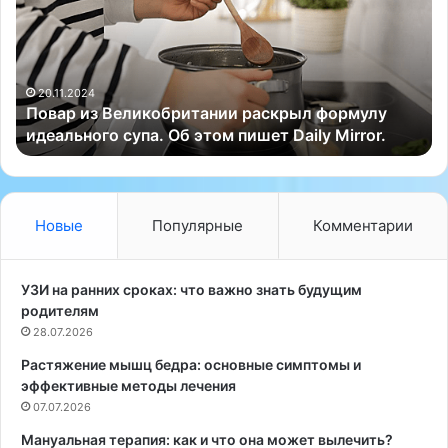
а
д
р
н
и
о
л
з
н
В
о
20.11.2024
.
Повар из Великобритании раскрыл формулу
е
в
идеального супа. Об этом пишет Daily Mirror.
л
о
и
г
к
о
о
д
б
н
Новые
Популярные
Комментарии
р
е
и
е
т
з
УЗИ на ранних сроках: что важно знать будущим
а
а
родителям
н
с
28.07.2026
и
т
Растяжение мышц бедра: основные симптомы и
и
о
эффективные методы лечения
р
л
а
07.07.2026
ь
с
е
Мануальная терапия: как и что она может вылечить?