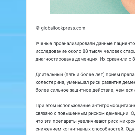
н
и
д
з
Н
У
а
н
© globallookpress.com
з
и
в
в
а
е
Ученые проанализировали данные пациентов
н
р
исследование около 88 тысяч человек старше
и
с
диагностирована деменция. Их сравнили с 
е
и
A
т
M
е
Длительный (пять и более лет) прием преп
U
т
холестерина, уменьшал риск развития деме
R
а
более сильное защитное действие, чем если
b
Т
y
ю
M
б
При этом использование антитромбоцитарн
a
и
связано с повышенным риском деменции. Од
н
что эти препараты увеличивают риск микрок
u
г
снижением когнитивных способностей. Одна
s
е