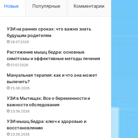
р
и
Новые
Популярные
Комментарии
а
й
т
у
е
ч
г
УЗИ на ранних сроках: что важно знать
е
и
будущим родителям
н
и
ы
28.07.2026
н
х
Растяжение мышц бедра: основные
а
и
симптомы и эффективные методы лечения
к
з
07.07.2026
р
Б
у
и
Мануальная терапия: как и что она может
т
р
вылечить?
к
м
25.06.2026
и
и
УЗИ в Мытищах: Все о беременности и
П
н
важности обследования
Ф
г
23.06.2026
с
е
а
м
УЗИ мышц бедра: ключ к здоровью и
й
с
восстановлению
т
к
23.06.2026