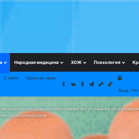
а
Народная медицина
ЗОЖ
Психология
Кр
О сайте
Обратная связь
Tumblr
vk.com
Одноклассники
Telegram
Steam
TikTok
Вход / Ре
ния сердечно-сосудистых заболеваний могут снижать риск развити
ченые проанализировали…