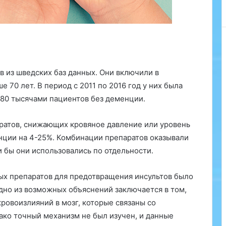
о
в
и
:
ч
т
о
 из шведских баз данных. Они включили в
н
 70 лет. В период с 2011 по 2016 год у них была
у
880 тысячами пациентов без деменции.
ж
н
о
Медицинские власти
аратов, снижающих кровяное давление или уровень
з
Демократической Республики Конго
нции на 4-25%. Комбинации препаратов оказывали
(ДРК) направили в провинцию
н
 бы они использовались по отдельности.
Кванго лучших в стране
а
специалистов, чтобы как можно
т
В российских регионах не хватает
быстрее выявить возбудителя
ь
ых препаратов для предотвращения инсультов было
врачей-генетиков. Об этом
неизвестного пока заболевания,…
д
сообщила журналистам
но из возможных объяснений заключается в том,
л
заместитель главного врача по
ровоизлияний в мозг, которые связаны со
я
медицинской части генетической
Аналитический центр НАФИ по
ко точный механизм не был изучен, и данные
клиники НИИ медицинской генетики
з
инициативе социального проекта