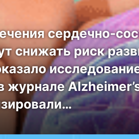
ечения сердечно-со
ут снижать риск разв
оказало исследование
 журнале Alzheimer’s
изировали…