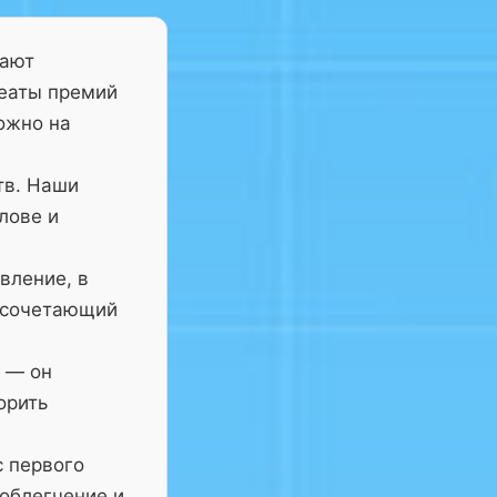
тают
реаты премий
ожно на
тв. Наши
лове и
вление, в
 сочетающий
— он
орить
с первого
 облегчение и