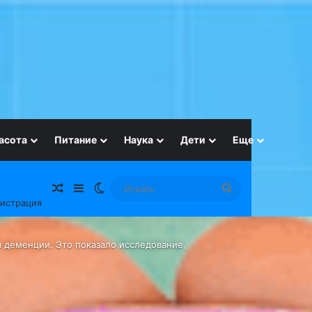
асота
Питание
Наука
Дети
Еще
Случайная статья
Sidebar
Switch skin
Искать
гистрация
я деменции. Это показало исследование,