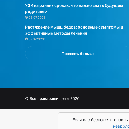
и
и
УЗИ на ранних сроках: что важно знать будущим
н
щ
родителям
и
е
28.07.2026
м
в
а
Растяжение мышц бедра: основные симптомы и
о
л
эффективные методы лечения
й
ь
д
07.07.2026
н
о
ы
б
Показать больше
м
а
и
в
п
к
о
и
т
,
е
и
р
д
© Все права защищены 2026
я
и
м
а
и
б
д
е
Если вас беспокоят головны
л
т
неврол