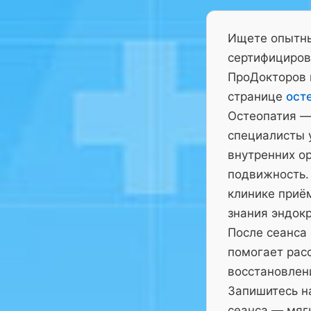
Ищете опытны
сертифициров
ПроДокторов 
странице
ост
Остеопатия —
специалисты у
внутренних ор
подвижность.
клинике приё
знания эндокр
После сеанса
помогает рас
восстановлен
Запишитесь на
сеанса — мягк