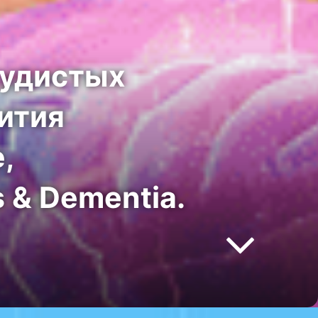
судистых
ития
,
 & Dementia.