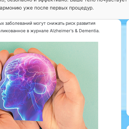
армонию уже после первых процедур.
х заболеваний могут снижать риск развития
ликованное в журнале Alzheimer's & Dementia.
«
О
б
ные из
щ
и
Тюбингена
й
каррагинана,
а
нной пищевой
19.09.2025
н
бета второго
«Общий анализ крови: что
а
нужно знать для здоровья»
л
и
з
к
р