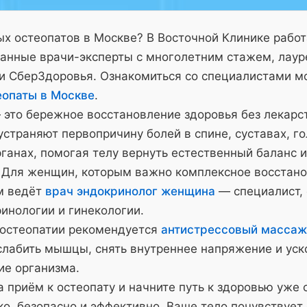
х остеопатов в Москве? В Восточной Клинике рабо
анные врачи-эксперты с многолетним стажем, лау
и СберЗдоровья. Ознакомиться со специалистами м
еопаты в Москве
.
 это бережное восстановление здоровья без лекарс
страняют первопричину болей в спине, суставах, го
ганах, помогая телу вернуть естественный баланс и
 Для женщин, которым важно комплексное восстано
м ведёт
врач эндокринолог женщина
— специалист,
инологии и гинекологии.
 остеопатии рекомендуется
антистрессовый массаж
слабить мышцы, снять внутреннее напряжение и уск
ие организма.
 приём к остеопату и начните путь к здоровью уже 
о, безопасно и эффективно. Ваше тело почувствует