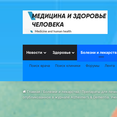
Новости
Здоровье
Болезни и лекарств
Поиск врача
Поиск клиники
Форумы
Лента
Главная
/
Болезни и лекарства
/
Препараты для лече
опубликованное в журнале Alzheimer’s & Dementia. У