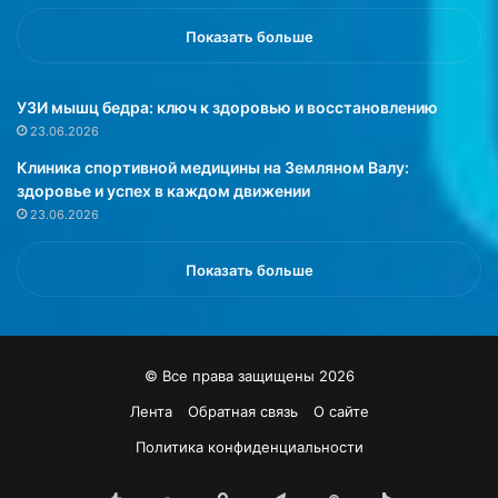
я
я
е
л
Показать больше
т
и
п
,
р
ч
УЗИ мышц бедра: ключ к здоровью и восстановлению
а
т
23.06.2026
в
о
Клиника спортивной медицины на Земляном Валу:
и
э
здоровье и успех в каждом движении
л
т
23.06.2026
а
о
и
н
г
у
Показать больше
р
ж
ы
н
»
о
д
© Все права защищены 2026
л
я
Лента
Обратная связь
О сайте
л
Политика конфиденциальности
о
с