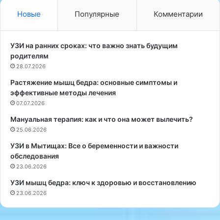
К
ч
а
и
Новые
Популярные
Комментарии
к
л
р
и
о
н
УЗИ на ранних сроках: что важно знать будущим
с
е
родителям
т
е
28.07.2026
з
с
Растяжение мышц бедра: основные симптомы и
н
т
эффективные методы лечения
а
ь
ч
07.07.2026
м
и
у
Мануальная терапия: как и что она может вылечить?
м
х
25.06.2026
о
о
с
м
УЗИ в Мытищах: Все о беременности и важности
т
о
обследования
и
р
23.06.2026
п
ы
УЗИ мышц бедра: ключ к здоровью и восстановлению
о
и
23.06.2026
в
н
е
е
д
с