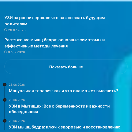
е
б
н
и
ч
в
УЗИ на ранних сроках: что важно знать будущим
е
а
родителям
с
т
28.07.2026
к
ь
Растяжение мышц бедра: основные симптомы и
и
и
эффективные методы лечения
х
х
07.07.2026
ф
ш
а
л
к
я
Показать больше
т
п
о
к
р
и
25.06.2026
Мануальная терапия: как и что она может вылечить?
о
.
в
О
23.06.2026
и
б
УЗИ в Мытищах: Все о беременности и важности
з
ъ
обследования
м
я
23.06.2026
е
с
УЗИ мышц бедра: ключ к здоровью и восстановлению
н
н