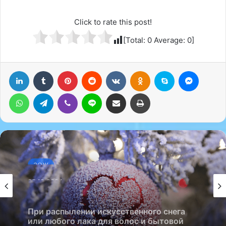
Click to rate this post!
[Total:
0
Average:
0
]
LinkedIn
Tumblr
Pinterest
Reddit
Вконтакте
Одноклассники
Skype
Messenger
WhatsApp
Telegram
Viber
Line
Поделиться через электронную почту
Печатать
ЗОЖ
05.12.2024
При распылении искусственного снега
или любого лака для волос и бытовой
химии необходимо использовать маску,
чтобы обезопасить себя, предупредил
аллерголог-иммунолог Владимир