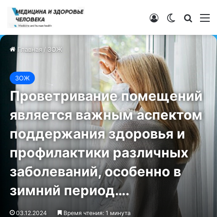
Войти
Switch ski
Искат
М
Главная
/
ЗОЖ
ЗОЖ
Проветривание помещений
является важным аспектом
поддержания здоровья и
профилактики различных
заболеваний, особенно в
зимний период….
03.12.2024
Время чтения: 1 минута