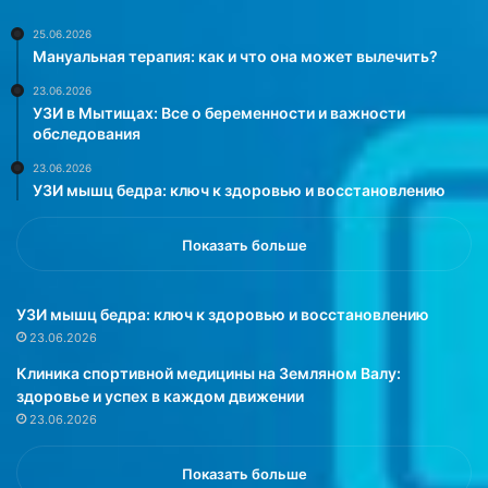
м
ж
о
д
25.06.2026
Мануальная терапия: как и что она может вылечить?
р
а
о
,
23.06.2026
з
н
УЗИ в Мытищах: Все о беременности и важности
м
о
обследования
о
и
23.06.2026
г
а
УЗИ мышц бедра: ключ к здоровью и восстановлению
у
р
т
о
п
м
Показать больше
р
а
и
т
в
ы
УЗИ мышц бедра: ключ к здоровью и восстановлению
е
,
23.06.2026
с
р
Клиника спортивной медицины на Земляном Валу:
т
а
здоровье и успех в каждом движении
и
с
23.06.2026
к
к
п
р
р
ы
Показать больше