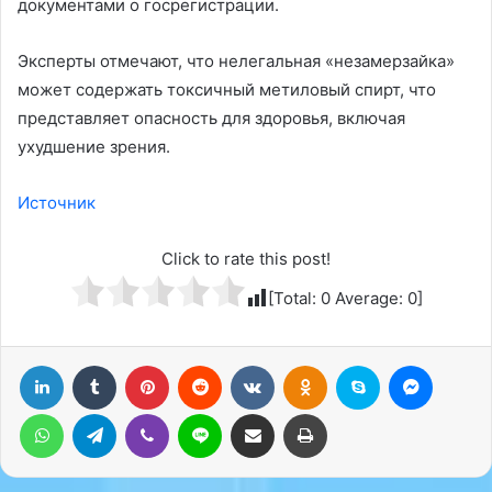
документами о госрегистрации.
Эксперты отмечают, что нелегальная «незамерзайка»
может содержать токсичный метиловый спирт, что
представляет опасность для здоровья, включая
ухудшение зрения.
Источник
Click to rate this post!
[Total:
0
Average:
0
]
LinkedIn
Tumblr
Pinterest
Reddit
Вконтакте
Одноклассники
Skype
Messenger
WhatsApp
Telegram
Viber
Line
Поделиться через электронную почту
Печатать