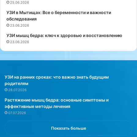
25.06.2026
,
о
ч
ж
УЗИ в Мытищах: Все о беременности и важности
т
е
обследования
о
т
23.06.2026
п
н
УЗИ мышц бедра: ключ к здоровью и восстановлению
р
е
23.06.2026
о
т
г
о
у
л
л
ь
к
к
и
о
УЗИ на ранних сроках: что важно знать будущим
б
т
родителям
е
е
28.07.2026
з
п
Растяжение мышц бедра: основные симптомы и
ш
л
эффективные методы лечения
а
а
07.07.2026
п
я
к
о
и
д
Показать больше
в
е