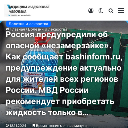
Войти
Switch ski
Искат
М
Болезни и лекарства
Главная
/
Болезни и лекарства
Россия предупредили об
опасной «незамерзайке».
Как сообщает bashinform.ru,
предупреждение актуально
для жителей всех регионов
России. МВД России
рекомендует приобретать
жидкость только в…
18.11.2024
Время чтения меньше минуты