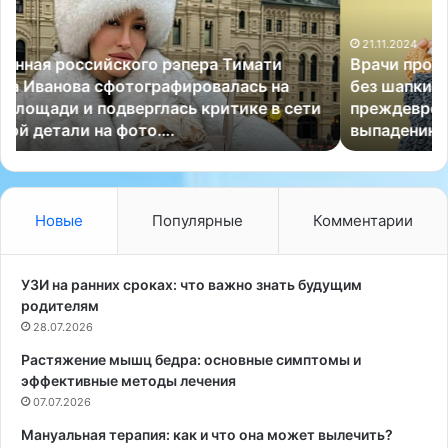
ч
о
и
д
21.11.2024
п
и
Врачи проинформировали о том, что прогулки
р
т
без шапки в мороз могут привести к
о
ь
преждевременному старению кожи лица и
и
с
выпадению волос….
н
я
ф
в
о
т
р
о
м
н
Новые
Популярные
Комментарии
и
у
р
с
о
е
УЗИ на ранних сроках: что важно знать будущим
в
з
родителям
а
и
28.07.2026
л
м
Растяжение мышц бедра: основные симптомы и
и
о
эффективные методы лечения
о
й
т
07.07.2026
п
о
о
Мануальная терапия: как и что она может вылечить?
м
м