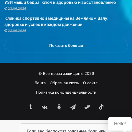
ш
е
УЗИ мышц бедра: ключ к здоровью и восстановлению
е
м
23.06.2026
й
ы
Клиника спортивной медицины на Земляном Валу:
ж
м
здоровье и успех в каждом движении
и
о
23.06.2026
з
з
н
г
и
а
Показать больше
.
с
В
о
т
к
е
р
© Все права защищены 2026
м
а
е
щ
Лента
Обратная связь
О сайте
н
а
Политика конфиденциальности
е
ю
у
т
д
Tumblr
vk.com
Одноклассники
Telegram
Steam
TikTok
с
о
я
в
п
Hello!
л
р
е
Если вас беспокоят головные боли или
и