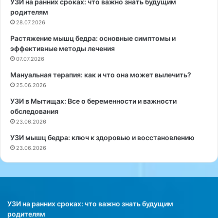
УЗИ на ранних сроках: что важно знать будущим
м
о
родителям
о
у
28.07.2026
н
н
Растяжение мышц бедра: основные симптомы и
и
и
эффективные методы лечения
ч
в
н
07.07.2026
е
ы
р
Мануальная терапия: как и что она может вылечить?
е
с
25.06.2026
о
и
т
т
УЗИ в Мытищах: Все о беременности и важности
н
е
обследования
о
т
23.06.2026
ш
а
УЗИ мышц бедра: ключ к здоровью и восстановлению
е
в
23.06.2026
н
С
и
а
я
н
с
-
с
А
а
н
УЗИ на ранних сроках: что важно знать будущим
м
т
родителям