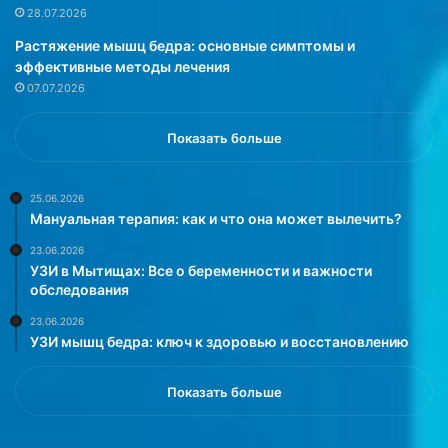
ы
о
28.07.2026
м
н
Растяжение мышц бедра: основные симптомы и
г
и
эффективные методы лечения
л
о
07.07.2026
а
у
в
с
н
т
Показать больше
ы
а
м
н
ч
о
25.06.2026
Мануальная терапия: как и что она может вылечить?
е
в
л
и
23.06.2026
о
л
УЗИ в Мытищах: Все о беременности и важности
в
и
обследования
е
,
23.06.2026
к
ч
УЗИ мышц бедра: ключ к здоровью и восстановлению
о
т
м
о
в
о
Показать больше
в
б
а
ъ