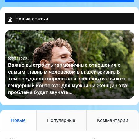
Новые статьи
В
У
а
ч
ж
е
н
н
24.11.2024
о
ы
Важно выстроить гармоничные отношения с
в
е
самым главным человеком в вашей жизни. В
ы
и
теме неудовлетворённости внешностью важен
с
з
гендерный контекст: для мужчин и женщин эта
т
Т
проблема будет звучать…
р
е
о
х
и
а
т
с
ь
с
Новые
Популярные
Комментарии
г
к
а
о
р
г