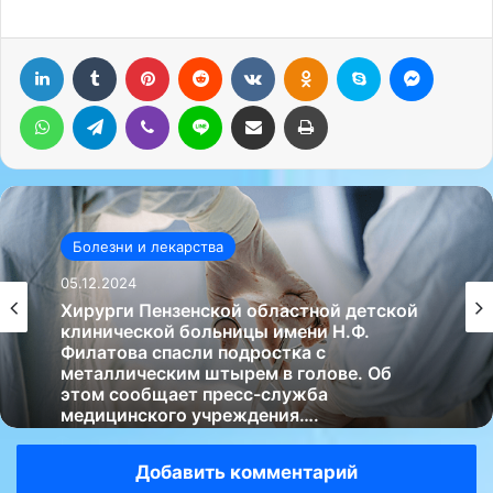
LinkedIn
Tumblr
Pinterest
Reddit
Вконтакте
Одноклассники
Skype
Messenger
WhatsApp
Telegram
Viber
Line
Поделиться через электронную почту
Печатать
Болезни и лекарства
05.12.2024
Хирурги Пензенской областной детской
клинической больницы имени Н.Ф.
Филатова спасли подростка с
металлическим штырем в голове. Об
этом сообщает пресс-служба
медицинского учреждения….
Добавить комментарий