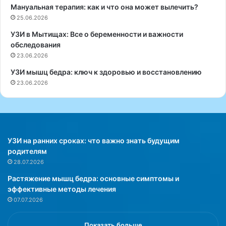
ю
,
Мануальная терапия: как и что она может вылечить?
д
н
25.06.2026
о
о
в
ч
УЗИ в Мытищах: Все о беременности и важности
о
т
обследования
с
о
23.06.2026
т
ж
УЗИ мышц бедра: ключ к здоровью и восстановлению
о
е
23.06.2026
ч
к
н
а
о
с
й
а
к
е
у
т
УЗИ на ранних сроках: что важно знать будущим
х
с
родителям
н
я
28.07.2026
и
е
Растяжение мышц бедра: основные симптомы и
,
г
эффективные методы лечения
к
о
07.07.2026
о
с
т
о
о
ч
Показать больше