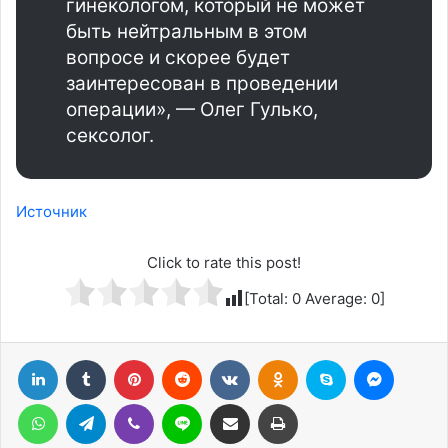
гинекологом, который не может
быть нейтральным в этом
вопросе и скорее будет
заинтересован в проведении
операции», — Олег Гулько,
сексолог.
Источник
Click to rate this post!
[Total:
0
Average:
0
]
LinkedIn
Tumblr
Pinterest
Reddit
Вконтакте
Одноклассники
Skype
Messenger
WhatsApp
Telegram
Viber
Line
Поделиться через электронную почту
Печатать