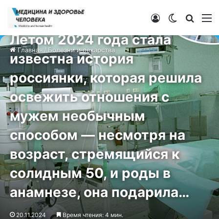
Войти
Switch ski
Искат
М
Болезни и лекарства
Летом 2024 года стала
Главная
/
Болезни и лекарства
известна история
россиянки, которая решила
освежить отношения с
мужем необычным
способом — несмотря на
возраст, стремящийся к
солидным 50, и роды в
анамнезе, она подарила…
20.11.2024
Время чтения: 4 мин.