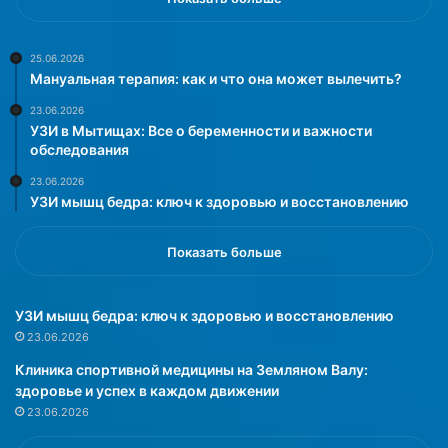
р
е
о
т
е
а
25.06.2026
Мануальная терапия: как и что она может вылечить?
л
н
е
и
23.06.2026
г
я
УЗИ в Мытищах: Все о беременности и важности
к
с
обследования
о
ч
23.06.2026
а
а
УЗИ мышц бедра: ключ к здоровью и восстановлению
д
е
а
м
п
:
Показать больше
т
н
и
а
р
п
УЗИ мышц бедра: ключ к здоровью и восстановлению
у
и
23.06.2026
е
т
Клиника спортивной медицины на Земляном Валу:
т
о
здоровье и успех в каждом движении
с
к
23.06.2026
я
с
п
э