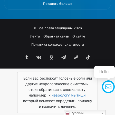
о
т
Показать больше
д
и
л
м
ю
и
б
н
© Все права защищены 2026
ы
г
е
р
Лента
Обратная связь
О сайте
в
е
Политика конфиденциальности
к
д
у
и
с
Tumblr
vk.com
Одноклассники
Telegram
Steam
TikTok
е
ы
н
.
т
Д
о
л
Если вас беспокоят головные боли или
м
я
п
другие неврологические симптомы,
л
о
стоит обратиться к специалисту,
ю
л
например, к
неврологу мытищи
,
б
е
который поможет определить причину
и
з
и назначить лечение.
т
н
Русский