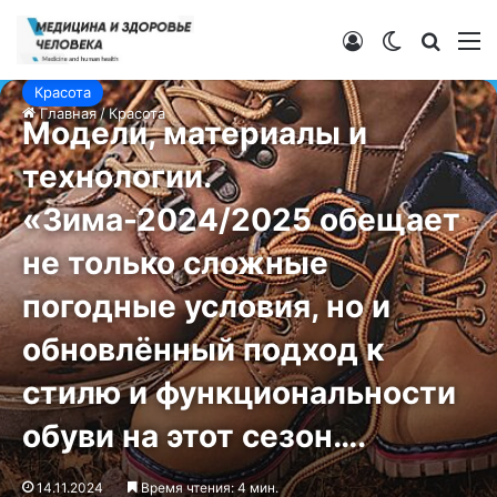
Войти
Switch ski
Искат
М
Красота
Главная
/
Красота
Модели, материалы и
технологии.
«Зима-2024/2025 обещает
не только сложные
погодные условия, но и
обновлённый подход к
стилю и функциональности
обуви на этот сезон….
14.11.2024
Время чтения: 4 мин.