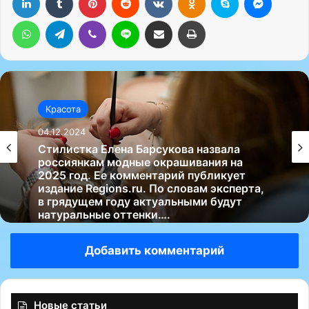
WhatsApp
Telegram
Viber
Line
Поделиться через электронную почту
Печатать
Красота
04.12.2024
Красота
Стилист Александр Рогов раскрыл
04.12.2024
неожиданное применение свитеру.
Соответствующая информация
появилась в его Telegram-канале, на
который подписаны 163 тысячи
читателей….
Стилистка Елена Барсукова назвала
Добавить комментарий
россиянкам модные окрашивания на
2025 год. Ее комментарий публикует
издание Regions.ru. По словам эксперта,
в грядущем году актуальными будут
Новые статьи
натуральные оттенки….