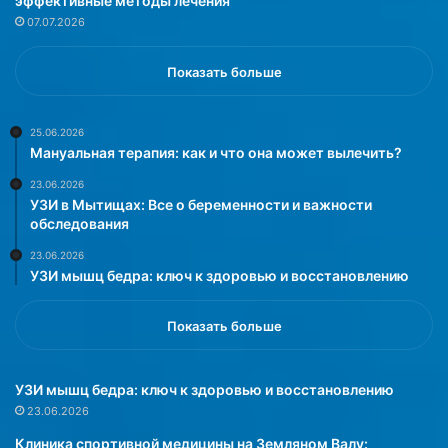
эффективные методы лечения
а
07.07.2026
я
п
е
Показать больше
в
и
ц
25.06.2026
Мануальная терапия: как и что она может вылечить?
а
В
23.06.2026
е
УЗИ в Мытищах: Все о беременности и важности
р
обследования
а
23.06.2026
Б
УЗИ мышц бедра: ключ к здоровью и восстановлению
р
е
ж
Показать больше
н
е
в
УЗИ мышц бедра: ключ к здоровью и восстановлению
а
23.06.2026
п
Клиника спортивной медицины на Земляном Валу: