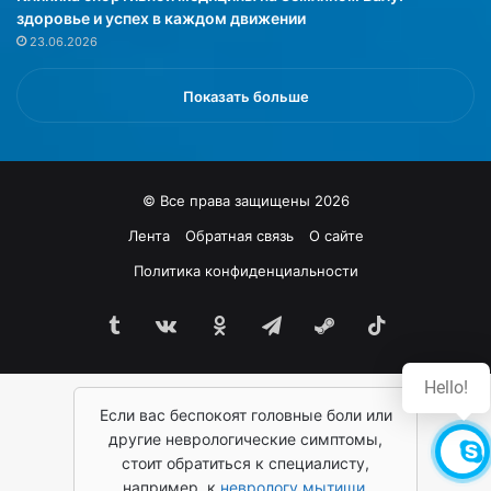
о
здоровье и успех в каждом движении
к
23.06.2026
а
з
а
Показать больше
л
а
ф
и
© Все права защищены 2026
г
у
Лента
Обратная связь
О сайте
р
Политика конфиденциальности
у
в
Tumblr
vk.com
Одноклассники
Telegram
Steam
TikTok
о
т
к
Hello!
р
Если вас беспокоят головные боли или
о
в
другие неврологические симптомы,
е
стоит обратиться к специалисту,
н
например, к
неврологу мытищи
,