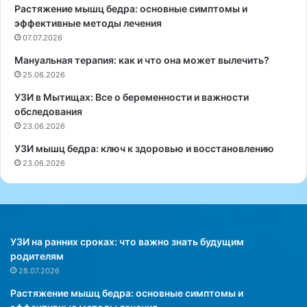
Растяжение мышц бедра: основные симптомы и
р
эффективные методы лечения
у
07.07.2026
п
п
Мануальная терапия: как и что она может вылечить?
ы
25.06.2026
«
В
УЗИ в Мытищах: Все о беременности и важности
И
обследования
А
23.06.2026
Г
УЗИ мышц бедра: ключ к здоровью и восстановлению
р
23.06.2026
а
»
у
к
р
а
УЗИ на ранних сроках: что важно знать будущим
и
родителям
н
28.07.2026
с
Растяжение мышц бедра: основные симптомы и
к