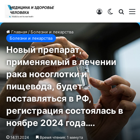
Войти
Switch ski
Искат
М
Главная
/
Болезни и лекарства
Болезни и лекарства
Новый препарат,
применяемый в лечении
рака носоглотки и
пищевода, будет
поставляться в РФ,
регистрация состоялась в
ноябре 2024 года….
14.11.2024
Время чтения: 1 минута