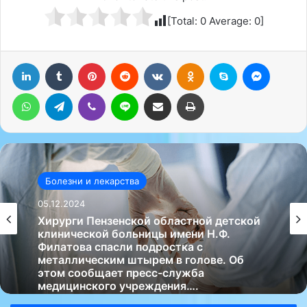
[Total:
0
Average:
0
]
LinkedIn
Tumblr
Pinterest
Reddit
Вконтакте
Одноклассники
Skype
Messenger
WhatsApp
Telegram
Viber
Line
Поделиться через электронную почту
Печатать
Болезни и лекарства
05.12.2024
Хирурги Пензенской областной детской
клинической больницы имени Н.Ф.
Филатова спасли подростка с
металлическим штырем в голове. Об
этом сообщает пресс-служба
медицинского учреждения….