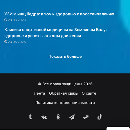
»
в
Л
т
е
о
УЗИ мышц бедра: ключ к здоровью и восстановлению
о
м
23.06.2026
н
а
Клиника спортивной медицины на Земляном Валу:
К
т
здоровье и успех в каждом движении
е
н
23.06.2026
м
о
с
й
т
п
Показать больше
а
а
ч
с
в
т
б
е
© Все права защищены 2026
е
.
с
О
Лента
Обратная связь
О сайте
е
н
Политика конфиденциальности
д
а
е
п
с
Tumblr
vk.com
Одноклассники
Telegram
Steam
TikTok
о
о
д
с
х