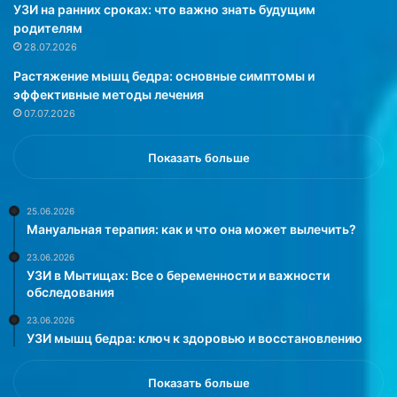
а
о
УЗИ на ранних сроках: что важно знать будущим
ц
г
родителям
а
о
28.07.2026
н
т
Растяжение мышц бедра: основные симптомы и
а
о
эффективные методы лечения
.
в
07.07.2026
К
и
р
т
о
с
Показать больше
в
я
ь
и
н
в
25.06.2026
Мануальная терапия: как и что она может вылечить?
а
с
а
м
23.06.2026
с
е
УЗИ в Мытищах: Все о беременности и важности
ф
т
обследования
а
а
23.06.2026
л
н
УЗИ мышц бедра: ключ к здоровью и восстановлению
ь
е
т
,
е
и
Показать больше