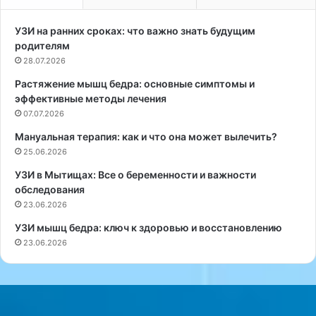
и
й
з
г
УЗИ на ранних сроках: что важно знать будущим
в
р
родителям
е
у
28.07.2026
з
д
Растяжение мышц бедра: основные симптомы и
д
к
эффективные методы лечения
а
и
с
07.07.2026
о
е
д
Мануальная терапия: как и что она может вылечить?
р
и
25.06.2026
и
н
а
а
УЗИ в Мытищах: Все о беременности и важности
л
к
обследования
а
о
23.06.2026
«
в
УЗИ мышц бедра: ключ к здоровью и восстановлению
С
о
23.06.2026
л
в
о
к
в
у
о
с
п
н