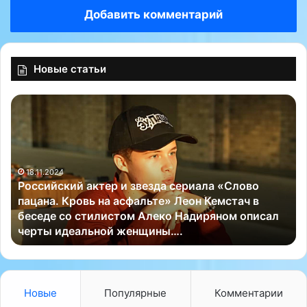
Добавить комментарий
Новые статьи
Р
П
о
о
с
д
с
л
и
и
18.11.2024
й
в
Российский актер и звезда сериала «Слово
с
а
пацана. Кровь на асфальте» Леон Кемстач в
к
и
беседе со стилистом Алеко Надиряном описал
и
з
черты идеальной женщины….
й
к
а
у
к
р
т
и
е
н
Новые
Популярные
Комментарии
р
о