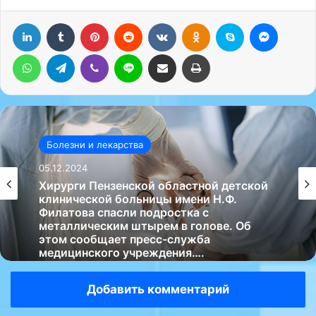
LinkedIn
Tumblr
Pinterest
Reddit
Вконтакте
Одноклассники
Skype
Messenger
WhatsApp
Telegram
Viber
Line
Поделиться через электронную почту
Печатать
Болезни и лекарства
05.12.2024
Хирурги Пензенской областной детской
клинической больницы имени Н.Ф.
Филатова спасли подростка с
металлическим штырем в голове. Об
этом сообщает пресс-служба
медицинского учреждения….
Добавить комментарий