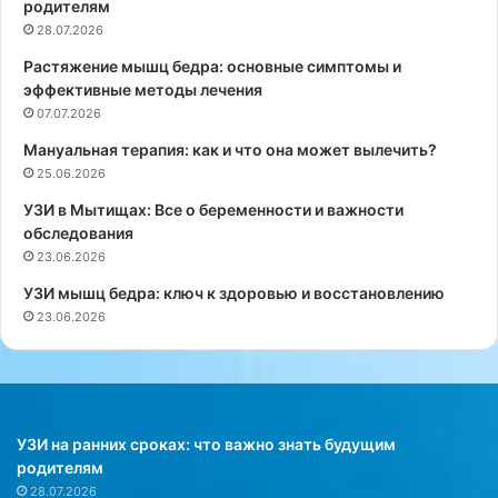
родителям
а
а
28.07.2026
Ч
с
Растяжение мышц бедра: основные симптомы и
а
т
эффективные методы лечения
в
о
е
07.07.2026
л
с
ь
Мануальная терапия: как и что она может вылечить?
р
е
25.06.2026
а
в
с
Н
УЗИ в Мытищах: Все о беременности и важности
с
о
обследования
к
в
23.06.2026
а
ы
УЗИ мышц бедра: ключ к здоровью и восстановлению
з
й
23.06.2026
а
г
л
о
а
д
,
д
ч
о
т
д
УЗИ на ранних сроках: что важно знать будущим
о
е
родителям
е
с
28.07.2026