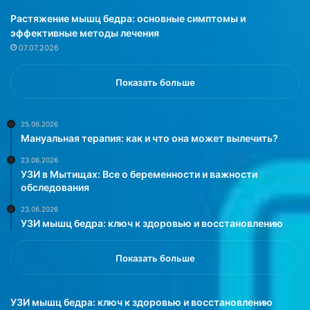
й
е
Растяжение мышц бедра: основные симптомы и
б
р
эффективные методы лечения
ы
т
07.07.2026
л
а
о
д
3
о
Показать больше
4
б
г
и
о
р
25.06.2026
Мануальная терапия: как и что она может вылечить?
д
а
а
ю
23.06.2026
,
т
УЗИ в Мытищах: Все о беременности и важности
к
с
обследования
о
я
23.06.2026
г
с
УЗИ мышц бедра: ключ к здоровью и восстановлению
д
а
а
м
у
ы
Показать больше
н
е
е
с
е
т
УЗИ мышц бедра: ключ к здоровью и восстановлению