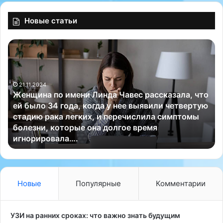
Новые статьи
Ж
Н
е
е
н
с
щ
м
21.11.2024
и
о
Женщина по имени Линда Чавес рассказала, что
н
т
ей было 34 года, когда у нее выявили четвертую
а
р
стадию рака легких, и перечислила симптомы
п
я
болезни, которые она долгое время
о
н
игнорировала….
и
а
м
т
е
о
н
ч
и
т
Новые
Популярные
Комментарии
Л
о
и
н
н
а
УЗИ на ранних сроках: что важно знать будущим
д
з