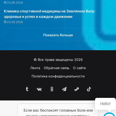
в
о
23.06.2026
ы
й
Клиника спортивной медицины на Земляном Валу:
я
к
здоровье и успех в каждом движении
в
и
23.06.2026
и
е
л
г
и
о
Показать больше
ч
с
е
т
т
и
в
,
© Все права защищены 2026
е
н
р
о
Лента
Обратная связь
О сайте
т
в
Политика конфиденциальности
у
о
ю
г
с
Tumblr
vk.com
Одноклассники
Telegram
Steam
TikTok
о
т
д
а
н
Hello!
д
ю
и
Если вас беспокоят головные боли или
ю
ю
в
другие неврологические симптомы,